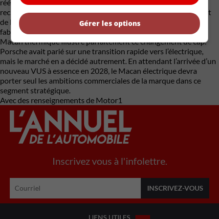
rééquilibrer son offre entre véhicules électriques, hybrides
rechargeables et modèles à essence, alors que le ralentissement
de la demande pour les véhicules électriques oblige plusieurs
Gérer les options
fabricants de prestige à revoir leurs plans. La disparition du
Macan thermique illustre parfaitement ce changement de cap.
Porsche avait parié sur une transition rapide vers l’électrique,
mais le marché en a décidé autrement. En attendant l’arrivée d’un
nouveau VUS à essence en 2028, le Macan électrique devra
porter seul les ambitions commerciales de la marque dans ce
segment stratégique.
Avec des renseignements de Motor1
Inscrivez vous à l'infolettre.
LIENS UTILES