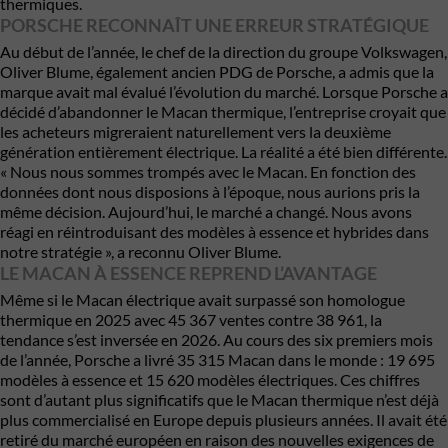
thermiques.
PORSCHE RECONNAÎT UNE ERREUR STRATÉGIQUE
Au début de l’année, le chef de la direction du groupe Volkswagen,
Oliver Blume, également ancien PDG de Porsche, a admis que la
marque avait mal évalué l’évolution du marché. Lorsque Porsche a
décidé d’abandonner le Macan thermique, l’entreprise croyait que
les acheteurs migreraient naturellement vers la deuxième
génération entièrement électrique. La réalité a été bien différente.
« Nous nous sommes trompés avec le Macan. En fonction des
données dont nous disposions à l’époque, nous aurions pris la
même décision. Aujourd’hui, le marché a changé. Nous avons
réagi en réintroduisant des modèles à essence et hybrides dans
notre stratégie », a reconnu Oliver Blume.
LE MACAN À ESSENCE REPREND L’AVANTAGE
Même si le Macan électrique avait surpassé son homologue
thermique en 2025 avec 45 367 ventes contre 38 961, la
tendance s’est inversée en 2026. Au cours des six premiers mois
de l’année, Porsche a livré 35 315 Macan dans le monde : 19 695
modèles à essence et 15 620 modèles électriques. Ces chiffres
sont d’autant plus significatifs que le Macan thermique n’est déjà
plus commercialisé en Europe depuis plusieurs années. Il avait été
retiré du marché européen en raison des nouvelles exigences de