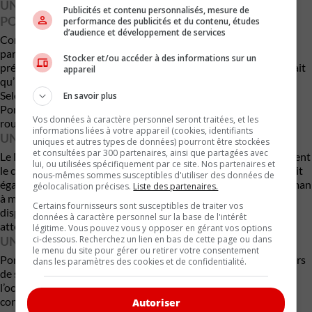
UNE BASE AUDI… MAIS UNE PERSONNALITÉ
Publicités et contenu personnalisés, mesure de
PORSCHE
performance des publicités et du contenu, études
d’audience et développement de services
Comme le Macan de première génération, le futur utilitaire
partagera plusieurs éléments techniques avec l’Audi Q5. Le
Stocker et/ou accéder à des informations sur un
président de Porsche, Michael Leiters, insiste toutefois sur le fait
appareil
qu’il ne s’agira pas d’un simple exercice de changement de logo.
Selon lui, le véhicule bénéficiera d’une ingénierie propre à
En savoir plus
Porsche, de technologies exclusives et d’un comportement
Vos données à caractère personnel seront traitées, et les
routier fidèle à l’ADN sportif de la marque.
informations liées à votre appareil (cookies, identifiants
UN AUTRE MODÈLE THERMIQUE DISPARAÎT
uniques et autres types de données) pourront être stockées
et consultées par 300 partenaires, ainsi que partagées avec
Le Macan n’est pas le seul modèle à essence qui quitte récemment
lui, ou utilisées spécifiquement par ce site. Nos partenaires et
le catalogue de Porsche. À l’automne 2025, le constructeur avait
nous-mêmes sommes susceptibles d'utiliser des données de
également mis fin à la production des 718 Boxster et 718 Cayman
géolocalisation précises.
Liste des partenaires.
à moteur thermique. Là aussi, aucun successeur n’est encore
Certains fournisseurs sont susceptibles de traiter vos
disponible, même si de nouvelles générations électriques sont
données à caractère personnel sur la base de l'intérêt
attendues d’ici la fin de la décennie.
légitime. Vous pouvez vous y opposer en gérant vos options
UNE STRATÉGIE APPELÉE À ÉVOLUER
ci-dessous. Recherchez un lien en bas de cette page ou dans
le menu du site pour gérer ou retirer votre consentement
Porsche devrait dévoiler davantage de détails sur son avenir lors
dans les paramètres des cookies et de confidentialité.
de sa présentation Strategy 2035, prévue cet automne à
l’occasion de sa journée destinée aux investisseurs. Le
constructeur devrait notamment préciser comment il compte
Autoriser