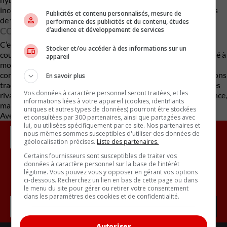
incomplète — une situation qui risque de peser sur ses volumes
Publicités et contenu personnalisés, mesure de
de ventes à court terme.
performance des publicités et du contenu, études
d’audience et développement de services
CONCLUSION
C’est un pari risqué. Porsche mise clairement sur l’électrique à
Stocker et/ou accéder à des informations sur un
court terme, tout en préparant un retour au thermique électrifié à
appareil
moyen terme. Mais dans un marché où les acheteurs de VUS
compacts premium restent fortement attachés aux motorisations
En savoir plus
traditionnelles, cette absence temporaire pourrait profiter à des
Vos données à caractère personnel seront traitées, et les
rivaux comme
BMW
ou
Mercedes-Benz
. En clair : Porsche avance,
informations liées à votre appareil (cookies, identifiants
mais le timing pourrait lui coûter cher.
uniques et autres types de données) pourront être stockées
Avec des renseignements de Car and Driver
et consultées par 300 partenaires, ainsi que partagées avec
lui, ou utilisées spécifiquement par ce site. Nos partenaires et
nous-mêmes sommes susceptibles d'utiliser des données de
géolocalisation précises.
Liste des partenaires.
Certains fournisseurs sont susceptibles de traiter vos
données à caractère personnel sur la base de l'intérêt
légitime. Vous pouvez vous y opposer en gérant vos options
Inscrivez vous à l'infolettre.
ci-dessous. Recherchez un lien en bas de cette page ou dans
le menu du site pour gérer ou retirer votre consentement
dans les paramètres des cookies et de confidentialité.
Autoriser