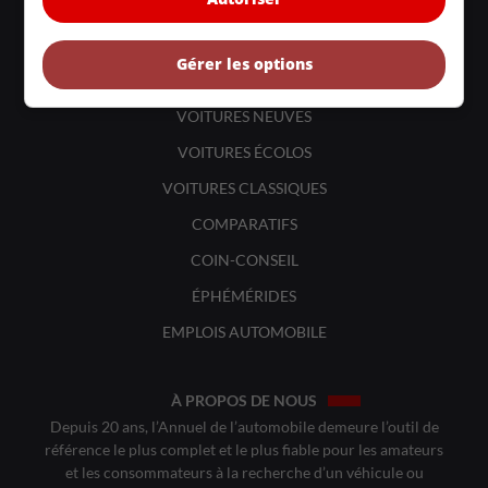
LIENS UTILES
ACTUALITÉS
Gérer les options
BANCS D'ESSAIS
VOITURES NEUVES
VOITURES ÉCOLOS
VOITURES CLASSIQUES
COMPARATIFS
COIN-CONSEIL
ÉPHÉMÉRIDES
EMPLOIS AUTOMOBILE
À PROPOS DE NOUS
Depuis 20 ans, l’Annuel de l’automobile demeure l’outil de
référence le plus complet et le plus fiable pour les amateurs
et les consommateurs à la recherche d’un véhicule ou