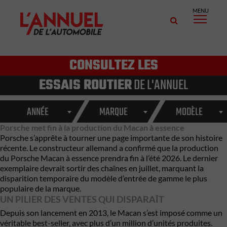
MENU
CONSULTEZ LES
ESSAIS ROUTIER
DE L'ANNUEL
ANNÉE
MARQUE
MODÈLE
Porsche met fin à la production du Macan à essence
Porsche
s’apprête à tourner une page importante de son histoire
récente. Le constructeur allemand a confirmé que la production
du
Porsche Macan
à essence prendra fin à l’été 2026. Le dernier
exemplaire devrait sortir des chaînes en juillet, marquant la
disparition temporaire du modèle d’entrée de gamme le plus
populaire de la marque.
UN PILIER DES VENTES QUI DISPARAÎT
Depuis son lancement en 2013, le Macan s’est imposé comme un
véritable best-seller, avec plus d’un million d’unités produites.