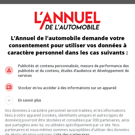
 de consommateurs vers les véhicules hybrides, un domaine où Toy
 année, une première dans son histoire. Mais cette forte demande n
e l’entreprise japonaise continue d’aider financièrement plusieurs
L'Annuel de l'automobile demande votre
consentement pour utiliser vos données à
néfice opérationnel de 569,4 milliards de yens comparativement à 1,1
caractère personnel dans les cas suivants :
ébute, Toyota prévoit un bénéfice opérationnel d’environ 3 billions
 le titre de Toyota a perdu environ 2,2 % à la Bourse, atteignant so
Publicités et contenu personnalisés, mesure de performance des
publicités et du contenu, études d’audience et développement de
services
n
à la tête de Toyota. Ancien directeur financier et proche collabo
 nouveau PDG affirme vouloir éliminer le gaspillage « un élément à
Stocker et/ou accéder à des informations sur un appareil
complexe. Toyota doit déjà composer avec les tarifs douaniers imp
 du dernier exercice financier.
En savoir plus
ON
Vos données à caractère personnel seront traitées, et les informations
liées à votre appareil (cookies, identifiants uniques et autres types de
mobile mondiale encaisse présentement une triple pression : hausse
données) pourront être stockées et consultées par 300 partenaires, ainsi
que partagées avec lui, ou utilisées spécifiquement par ce site. Nos
, le patron de
Volkswagen
, indiquait lui aussi que les tarifs doua
partenaires et nous-mêmes sommes susceptibles d'utiliser des données
rmé récemment que ses ventes au Moyen-Orient avaient fortement r
de géolocalisation précises.
Liste des partenaires.