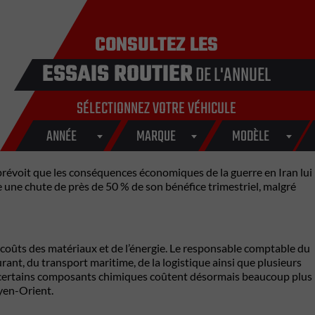
CONSULTEZ LES
ESSAIS ROUTIER
DE L'ANNUEL
SÉLECTIONNEZ VOTRE VÉHICULE
ANNÉE
MARQUE
MODÈLE
révoit que les conséquences économiques de la guerre en Iran lui
e une chute de près de 50 % de son bénéfice trimestriel, malgré
 coûts des matériaux et de l’énergie. Le responsable comptable du
urant, du transport maritime, de la logistique ainsi que plusieurs
et certains composants chimiques coûtent désormais beaucoup plus
oyen-Orient.