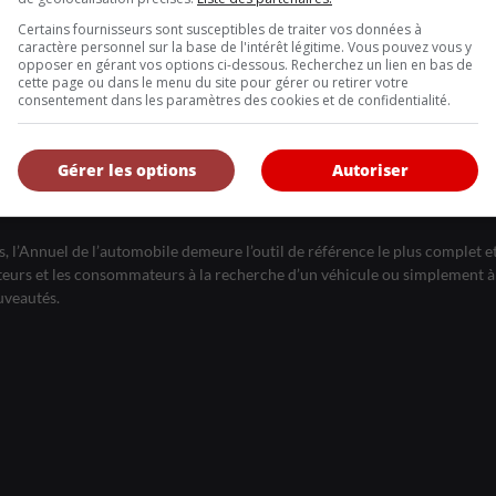
s géants automobiles les plus solides deviennent vulnérables lorsq
Certains fournisseurs sont susceptibles de traiter vos données à
caractère personnel sur la base de l'intérêt légitime. Vous pouvez vous y
opposer en gérant vos options ci-dessous. Recherchez un lien en bas de
cette page ou dans le menu du site pour gérer ou retirer votre
consentement dans les paramètres des cookies et de confidentialité.
Inscrivez vous à l'infolettre.
Gérer les options
Autoriser
DE NOUS
, l’Annuel de l’automobile demeure l’outil de référence le plus complet et 
eurs et les consommateurs à la recherche d’un véhicule ou simplement à 
uveautés.