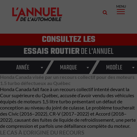
MENU
CONSULTEZ LES
ESSAIS ROUTIER
DE L'ANNUEL
ANNÉE
MARQUE
MODÈLE
Honda Canada visée par un recours collectif pour des moteurs
1.5 turbo défectueux au Québec
Honda Canada fait face à un recours collectif intenté devant la
Cour supérieure du Québec, accusée d’avoir vendu des véhicules
équipés de moteurs 1,5 litre turbo présentant un défaut de
conception au niveau du joint de culasse. Le problème toucherait
des Civic (2016–2022), CR-V (2017–2022) et Accord (2018–
2022), causant des fuites de liquide de refroidissement, une perte
de compression et parfois une défaillance complète du moteur.
LE CAS À L’ORIGINE DU RECOURS