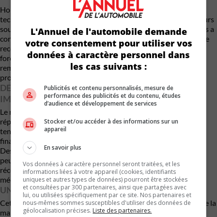
Honda Canada n’a publié aucun rappel ni bulletin de service
technique concernant ce problème précis. Les avocats du recours
soutiennent que le constructeur connaissait la défaillance, mais a
L'Annuel de l'automobile demande
continué à vendre les véhicules sans en informer les clients. Si le
votre consentement pour utiliser vos
recours est certifié et jugé favorablement, Honda pourrait être
données à caractère personnel dans
forcée de rembourser les réparations, couvrir les frais de
les cas suivants :
remorquage et de location de véhicule, et indemniser les
propriétaires déjà affectés.
DES CONSÉQUENCES FINANCIÈRES ET D’IMAGE
Publicités et contenu personnalisés, mesure de
performance des publicités et du contenu, études
IMPORTANTES
d’audience et développement de services
Le remplacement d’un joint de culasse figure parmi les
réparations les plus coûteuses d’un moteur à essence. Compte
Stocker et/ou accéder à des informations sur un
appareil
tenu du volume de Civic, CR-V et Accord vendus, les enjeux
financiers pour Honda Canada sont considérables.
En savoir plus
Des experts juridiques rappellent que si ces recours collectifs
peuvent durer des années, les tribunaux canadiens ont
Vos données à caractère personnel seront traitées, et les
récemment favorisé les consommateurs lorsqu’un défaut
informations liées à votre appareil (cookies, identifiants
mécanique systémique était démontré.
uniques et autres types de données) pourront être stockées
et consultées par 300 partenaires, ainsi que partagées avec
UNE RÉPUTATION EN JEU
lui, ou utilisées spécifiquement par ce site. Nos partenaires et
Cette affaire tombe à un moment délicat pour Honda, alors que la
nous-mêmes sommes susceptibles d'utiliser des données de
géolocalisation précises.
Liste des partenaires.
marque mise sur la fiabilité pour soutenir le lancement de ses