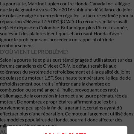
La poursuite, Martine Lupien contre Honda Canada Inc., allègue
que la plaignante a vu sa Civic 2016 subir une défaillance du joint
de culasse malgré un entretien régulier. La facture estimée pour la
réparation s’élèverait à 5 000 $ CAD. Un recours similaire avait
déjà été déposé en Colombie-Britannique plus tôt cette année,
soulevant des plaintes identiques et accusant Honda d’avoir
ignoré le problème sans procéder à un rappel ni offrir de
remboursement.
D’OÙ VIENT LE PROBLÈME?
Selon la poursuite et plusieurs témoignages d’utilisateurs sur des
forums canadiens de Civic et CR-V, le défaut serait lié aux
tolérances du système de refroidissement et à la qualité du joint
de culasse du moteur 1.5T. Sous haute température, le liquide de
refroidissement pourrait s’infiltrer dans la chambre de
combustion ou se mélanger à l’huile, provoquant des ratés
d’allumage, de la corrosion interne et une usure prématurée du
moteur. De nombreux propriétaires affirment que les bris
surviennent peu après la fin de la garantie, certains ayant dû
effectuer plus d’une réparation. Ce moteur, largement utilisé dans
les modèles populaires de Honda, pourrait donc affecter des
milliers de véhicules au pays.
AUCUNE ACTION CORRECTIVE DE HONDA