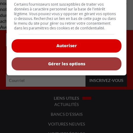
nouveaux VUS HR-V et CR-V. Face à une concurrence accrue —
Certains fournisseurs sont susceptibles de traiter vos
notamment du côté de Nissan ou Kia —, la transparence et la
données à caractère personnel sur la base de l'intérêt
légitime. Vous pouvez vous y opposer en gérant vos options
durabilité à long terme pèseront lourd dans la confiance des
ci-dessous. Recherchez un lien en bas de cette page ou dans
acheteurs.
le menu du site pour gérer ou retirer votre consentement
Avec des renseignements d’Automotive News Canada
dans les paramètres des cookies et de confidentialité.
Autoriser
Inscrivez vous à l'infolettre.
Gérer les options
LIENS UTILES
ACTUALITÉS
BANCS D'ESSAIS
VOITURES NEUVES