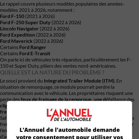
Le rappel couvre plusieurs modèles populaires des années-
modèles 2021 à 2026, notamment :
Ford F-150
(2021 à 2026)
Ford F-250 Super Duty
(2022 à 2026)
Lincoln Navigator
(2022 à 2026)
Ford Expedition
(2022 à 2026)
Ford Maverick
(2022 à 2026)
Certains
Ford Ranger
Certains
Ford E-Transit
On parle ici de véhicules très répandus, particulièrement les F-
150 et Super Duty, piliers des ventes nord-américaines.
QUELLE EST LA NATURE DU PROBLÈME ?
Le souci provient du
Integrated Trailer Module (ITM)
. En
situation de remorquage, ce module pourrait perdre la
communication avec le véhicule. Les propriétaires risquent une
perte des
feux de freinage de la remorque, une d
éfaillance des
clignotants et d
ans certains cas, une perte de la
fonction de
freinage de la remorque.
Selon la
National Highway Traffic
Safety Administration
(NHTSA), une défaillance des feux ou des
freins de remorque réduit la capacité du conducteur à contrôler
L'Annuel de l'automobile demande
l’ensemble véhicule-remorque, augmentant ainsi le risque
votre consentement pour utiliser vos
d’accident.