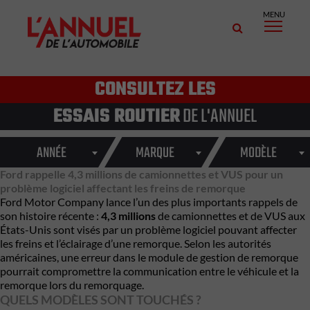
MENU
CONSULTEZ LES
ESSAIS ROUTIER
DE L'ANNUEL
ANNÉE
MARQUE
MODÈLE
Ford rappelle 4,3 millions de camionnettes et VUS pour un
problème logiciel affectant les freins de remorque
Ford Motor Company
lance l’un des plus importants rappels de
son histoire récente :
4,3 millions
de camionnettes et de VUS aux
États-Unis sont visés par un problème logiciel pouvant affecter
les freins et l’éclairage d’une remorque. Selon les autorités
américaines, une erreur dans le module de gestion de remorque
pourrait compromettre la communication entre le véhicule et la
remorque lors du remorquage.
QUELS MODÈLES SONT TOUCHÉS ?