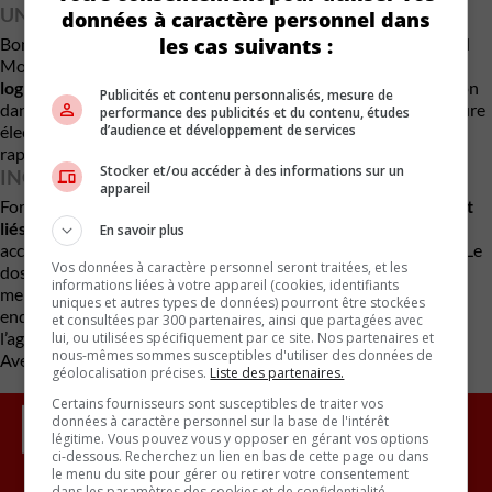
UNE CORRECTION PAR MISE À JOUR À DISTANCE
données à caractère personnel dans
les cas suivants :
Bonne nouvelle : il ne s’agit pas d’un problème mécanique.
Ford
Motor Company
prévoit corriger la situation par
mise à jour
logicielle à distance (OTA)
, sans visite obligatoire en concession
Publicités et contenu personnalisés, mesure de
dans la majorité des cas. C’est l’un des avantages de l’architecture
performance des publicités et du contenu, études
d’audience et développement de services
électronique moderne : les correctifs peuvent être déployés
rapidement et à grande échelle.
Stocker et/ou accéder à des informations sur un
INCIDENTS RAPPORTÉS
appareil
Ford indique être au courant de
407 incidents potentiellement
liés
à ce problème. Le constructeur précise toutefois qu’aucun
En savoir plus
accident n’a été confirmé et aucune blessure signalée à ce jour. Le
Vos données à caractère personnel seront traitées, et les
dossier aurait été discuté en décembre lors d’une rencontre
informations liées à votre appareil (cookies, identifiants
mensuelle avec la NHTSA. En janvier, Ford aurait rouvert son
uniques et autres types de données) pourront être stockées
enquête interne afin de tenir compte des préoccupations de
et consultées par 300 partenaires, ainsi que partagées avec
l’agence fédérale.
lui, ou utilisées spécifiquement par ce site. Nos partenaires et
nous-mêmes sommes susceptibles d'utiliser des données de
Avec des renseignements d’Automotive News
géolocalisation précises.
Liste des partenaires.
Certains fournisseurs sont susceptibles de traiter vos
données à caractère personnel sur la base de l'intérêt
légitime. Vous pouvez vous y opposer en gérant vos options
ci-dessous. Recherchez un lien en bas de cette page ou dans
le menu du site pour gérer ou retirer votre consentement
dans les paramètres des cookies et de confidentialité.