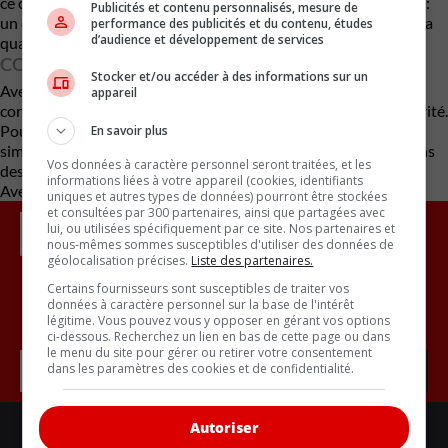
ce cas précis, le problème n’est pas logiciel, mais bien industriel :
Publicités et contenu personnalisés, mesure de
un défaut d’étanchéité. Comme quoi, même à l’ère numérique, la
performance des publicités et du contenu, études
d’audience et développement de services
qualité d’assemblage demeure fondamentale.
CONCLUSION
Stocker et/ou accéder à des informations sur un
Avec plus de 270 000 unités rappelées,
General Motors
doit
appareil
corriger rapidement le tir sur un composant essentiel à la sécurité.
Pour les propriétaires de
Chevrolet Malibu
, l’intervention est
En savoir plus
simple et gratuite — mais à ne surtout pas négliger, surtout dans
Vos données à caractère personnel seront traitées, et les
des conditions de conduite où la visibilité arrière est cruciale.
informations liées à votre appareil (cookies, identifiants
Avec des renseignements du USA Today
uniques et autres types de données) pourront être stockées
et consultées par 300 partenaires, ainsi que partagées avec
lui, ou utilisées spécifiquement par ce site. Nos partenaires et
nous-mêmes sommes susceptibles d'utiliser des données de
géolocalisation précises.
Liste des partenaires.
Certains fournisseurs sont susceptibles de traiter vos
données à caractère personnel sur la base de l'intérêt
Inscrivez vous à l'infolettre.
légitime. Vous pouvez vous y opposer en gérant vos options
ci-dessous. Recherchez un lien en bas de cette page ou dans
le menu du site pour gérer ou retirer votre consentement
dans les paramètres des cookies et de confidentialité.
Autoriser
LIENS UTILES