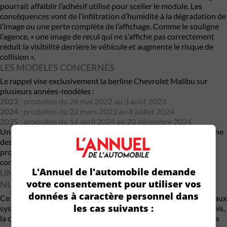
pourrait affaiblir l’adhésif utilisé pour sceller le module. Les
conséquences vont de l’infiltration d’humidité à la dégradation de
l’image ou une perte complète de l’affichage. Comme le souligne
l’agence, « une image de recul qui ne s’affiche pas correctement
réduit la visibilité derrière le véhicule et augmente le risque de
collision ».
LES MODÈLES CONCERNÉS
Le rappel vise exclusivement la berline
Chevrolet Malibu
sur
plusieurs années-modèles :
2023
: produites du 26 mai 2022 au 3 août 2023
2024
: produites du 22 mars 2023 au 8 juillet 2024
2025
: produites du 16 avril 2024 au 20 décembre 2024
Un volume important pour un modèle qui représente encore une
des rares berlines traditionnelles dans l’offre de GM. Les
propriétaires peuvent vérifier si leur véhicule est concerné en
consultant leur NIV (VIN)
L'Annuel de l'automobile demande
UN PROBLÈME SYMPTOMATIQUE DE L’ÈRE
votre consentement pour utiliser vos
NUMÉRIQUE
données à caractère personnel dans
Ce rappel illustre bien la dépendance croissante des véhicules aux
les cas suivants :
systèmes électroniques. Là où un simple miroir suffisait autrefois,
la caméra de recul est aujourd’hui obligatoire… et critique. Dans