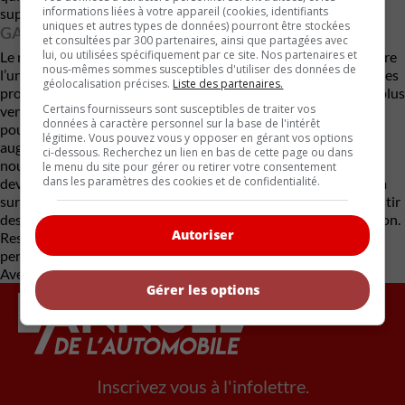
informations liées à votre appareil (cookies, identifiants
supplémentaires à la production annuelle.
uniques et autres types de données) pourront être stockées
GARDER LA COURONNE COÛTE CHER
et consultées par 300 partenaires, ainsi que partagées avec
lui, ou utilisées spécifiquement par ce site. Nos partenaires et
Le marché américain des camionnettes pleine grandeur demeure
nous-mêmes sommes susceptibles d'utiliser des données de
l’un des plus féroces de l’industrie automobile. Et malgré tous ces
géolocalisation précises.
Liste des partenaires.
problèmes, Ford continue de défendre son titre de véhicule le plus
Certains fournisseurs sont susceptibles de traiter vos
vendu aux États-Unis depuis près de 50 ans. Mais à force de
données à caractère personnel sur la base de l'intérêt
pousser les chaînes de montage à leur limite, les risques
légitime. Vous pouvez vous y opposer en gérant vos options
augmentent. Plus la cadence accélère, plus les probabilités de
ci-dessous. Recherchez un lien en bas de cette page ou dans
nouveaux problèmes mécaniques, logistiques ou de qualité
le menu du site pour gérer ou retirer votre consentement
dans les paramètres des cookies et de confidentialité.
deviennent élevées. Pendant ce temps,
General Motors
et
Ram
surveillent attentivement la situation. Ford semble prêt à investir
des centaines de millions de dollars pour protéger sa domination.
Autoriser
Reste maintenant à voir si cette course contre la montre
permettra au F-150 de conserver sa couronne en 2026.
Avec des renseignements du Detroit Free Press
Gérer les options
Inscrivez vous à l'infolettre.