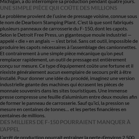
Michigan, a dû interrompre sa production pendant quatre jours.
UNE SIMPLE PIÈCE QUI COÛTE DES MILLIONS
Le problème provient de l’usine de pressage voisine, connue sous
le nom de Dearborn Stamping Plant. C’est là que sont fabriqués
plusieurs panneaux de carrosserie du F-150, dont les capots.
Selon le Detroit Free Press, un gigantesque moule industriel —
appelé « die » en anglais — s’est brisé. Sans cet outil, impossible de
produire les capots nécessaires à l’assemblage des camionnettes.
Et contrairement à une simple pièce mécanique qu’on peut
remplacer rapidement, un outil de pressage est entièrement
conçu sur mesure. Ce type d’équipement coûte une fortune et il
n’existe généralement aucun exemplaire de secours prêt à être
installé. Pour donner une idée du procédé, imaginez une version
industrielle géante des machines qui écrasent les pièces de
monnaie souvenirs dans les sites touristiques. Une immense
presse compresse une feuille d’aluminium entre deux moules afin
de former le panneau de carrosserie. Sauf qu’ici, la pression se
mesure en centaines de tonnes… et les pertes financières en
centaines de millions.
DES MILLIERS DE F-150 POURRAIENT MANQUER À
L’APPEL
L’arrêt de production pourrait entraîner la perte d’environ 2 500