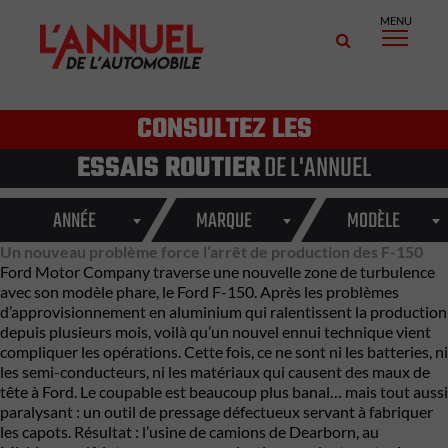
MENU
CONSULTEZ LES
ESSAIS ROUTIER
DE L'ANNUEL
ANNÉE
MARQUE
MODÈLE
Un nouveau problème force l’arrêt de production des F-150
Ford Motor Company
traverse une nouvelle zone de turbulence
avec son modèle phare, le
Ford F-150
. Après les problèmes
d’approvisionnement en aluminium qui ralentissent la production
depuis plusieurs mois, voilà qu’un nouvel ennui technique vient
compliquer les opérations. Cette fois, ce ne sont ni les batteries, ni
les semi-conducteurs, ni les matériaux qui causent des maux de
tête à Ford. Le coupable est beaucoup plus banal… mais tout aussi
paralysant : un outil de pressage défectueux servant à fabriquer
les capots. Résultat : l’usine de camions de Dearborn, au