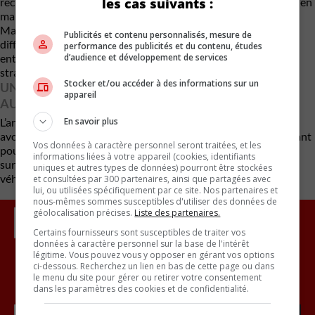
les cas suivants :
réciproque contribuera à stimuler l’économie canadienne, tout en
maintenant un certain encadrement du marché automobile.
Malgré cette avancée, le premier ministre reconnaît que le
Publicités et contenu personnalisés, mesure de
différend tarifaire global entre le Canada et la Chine n’est pas
performance des publicités et du contenu, études
d’audience et développement de services
entièrement réglé, notamment sur les enjeux industriels et
stratégiques à long terme.
Stocker et/ou accéder à des informations sur un
UN VIRAGE À SURVEILLER POUR LE MARCHÉ
appareil
AUTOMOBILE
En savoir plus
L’arrivée potentielle massive de VÉ chinois à bas prix pourrait
avoir des répercussions importantes sur le marché canadien, tant
Vos données à caractère personnel seront traitées, et les
pour les constructeurs établis que pour les consommateurs,
informations liées à votre appareil (cookies, identifiants
surtout dans un contexte de ralentissement des ventes de
uniques et autres types de données) pourront être stockées
véhicules électriques en Amérique du Nord.
et consultées par 300 partenaires, ainsi que partagées avec
lui, ou utilisées spécifiquement par ce site. Nos partenaires et
nous-mêmes sommes susceptibles d'utiliser des données de
géolocalisation précises.
Liste des partenaires.
Certains fournisseurs sont susceptibles de traiter vos
données à caractère personnel sur la base de l'intérêt
légitime. Vous pouvez vous y opposer en gérant vos options
ci-dessous. Recherchez un lien en bas de cette page ou dans
le menu du site pour gérer ou retirer votre consentement
Inscrivez vous à l'infolettre.
dans les paramètres des cookies et de confidentialité.