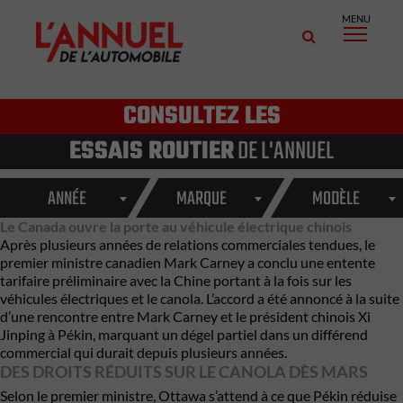
MENU
CONSULTEZ LES
ESSAIS ROUTIER
DE L'ANNUEL
ANNÉE
MARQUE
MODÈLE
Le Canada ouvre la porte au véhicule électrique chinois
Après plusieurs années de relations commerciales tendues, le
premier ministre canadien Mark Carney a conclu une entente
tarifaire préliminaire avec la Chine portant à la fois sur les
véhicules électriques et le canola. L’accord a été annoncé à la suite
d’une rencontre entre Mark Carney et le président chinois Xi
Jinping à Pékin, marquant un dégel partiel dans un différend
commercial qui durait depuis plusieurs années.
DES DROITS RÉDUITS SUR LE CANOLA DÈS MARS
Selon le premier ministre, Ottawa s’attend à ce que Pékin réduise