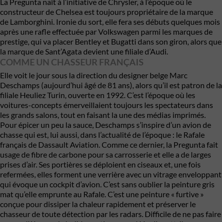
La Pregunta naît à l’initiative de Chrysler, à l’époque où le
constructeur de Chelsea est toujours propriétaire de la marque
de Lamborghini. Ironie du sort, elle fera ses débuts quelques mois
après une rafle effectuée par Volkswagen parmi les marques de
prestige, qui va placer
Bentley
et Bugatti dans son giron, alors que
la marque de Sant’Agata devient une filiale d’Audi.
COMME UN CHASSEUR FRANÇAIS
Elle voit le jour sous la direction du designer belge Marc
Deschamps (aujourd’hui âgé de 81 ans), alors qu’il est patron de la
filiale Heuliez Turin, ouverte en 1992. C’est l’époque où les
voitures-concepts émerveillaient toujours les spectateurs dans
les grands salons, tout en faisant la une des médias imprimés.
Pour épicer un peu la sauce, Deschamps s’inspire d’un avion de
chasse qui est, lui aussi, dans l’actualité de l’époque : le Rafale
français de Dassault Aviation. Comme ce dernier, la Pregunta fait
usage de fibre de carbone pour sa carrosserie et elle a de larges
prises d’air. Ses portières se déploient en ciseaux et, une fois
refermées, elles forment une verrière avec un vitrage enveloppant
qui évoque un cockpit d’avion. C’est sans oublier la peinture gris
mat qu’elle emprunte au Rafale. C’est une peinture « furtive »
conçue pour dissiper la chaleur rapidement et préserver le
chasseur de toute détection par les radars. Difficile de ne pas faire