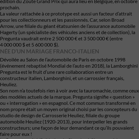
édition du Zoute Grand Prix qui aura lieu en Belgique, en octobre
prochain.
La valeur rattachée à ce prototype est aussi un facteur d’attrait
pour les collectionneurs et les passionnés. Car, selon Broad
Arrow, une filiale du géant étatsunien de l’assurance automobile
Hagerty
(un spécialiste des véhicules anciens et de collection), la
Pregunta vaudrait entre 2 500 000 € et 3 500 000 € (entre
4 000 000 $ et 5 600 000 $).
NÉE D’UN MARIAGE FRANCO-ITALIEN
Dévoilée au Salon de l’automobile de Paris en octobre 1998
(événement rebaptisé Mondial de l’auto en 2018), la Lamborghini
Pregunta est le fruit d’une rare collaboration entre un
constructeur italien, Lamborghini, et un carrossier français,
Heuliez.
Son nom n’a toutefois rien à voir avec la tauromachie, comme ceux
des modèles actuels de la marque. Pregunta signifie « question »
ou « interrogation » en espagnol. Ce mot commun transformé en
nom propre était un moyen original choisi par les concepteurs du
studio de design de Carrosserie Heuliez, filiale du groupe
automobile Heuliez (1920-2013), pour interpeller les grands
constructeurs; une façon de leur demandant ce qu’ils pouvaient
faire pour eux !