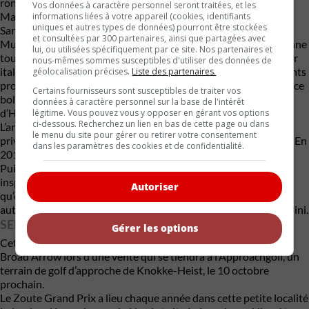
ronflante destinée à rappeler l’avion de chasse.
Vos données à caractère personnel seront traitées, et les
Malgré le changement de propriétaire, les concepteurs de
informations liées à votre appareil (cookies, identifiants
uniques et autres types de données) pourront être stockées
Sant’Agata seront inspirés par la Pregunta, notamment pour la
et consultées par 300 partenaires, ainsi que partagées avec
Murciélago. Quant au prototype lui-même, bien qu’il appartienne
lui, ou utilisées spécifiquement par ce site. Nos partenaires et
toujours à Heuliez, durant une dizaine d’années, le constructeur
nous-mêmes sommes susceptibles d'utiliser des données de
italien continue de l’exhiber dans les salons et autres événements
géolocalisation précises.
Liste des partenaires.
promotionnels à travers le monde. C’est d’ailleurs en 2007 que ce
Certains fournisseurs sont susceptibles de traiter vos
bolide fait sa dernière apparition officielle sous la gouverne
données à caractère personnel sur la base de l'intérêt
d’Heuliez, dans le cadre du salon Rétromobile à Paris.
légitime. Vous pouvez vous y opposer en gérant vos options
ci-dessous. Recherchez un lien en bas de cette page ou dans
L’année suivante, la Pregunta est vendue à un collectionneur
le menu du site pour gérer ou retirer votre consentement
privé, qui va la montrer à son tour lors de diverses expositions. En
dans les paramètres des cookies et de confidentialité.
2014, il obtient une certification « Lamborghini Polo Storico ».
Puis, en 2021, la division Patrimoine de Lamborghini, qui l’a
inspectée et entretenue durant plusieurs années, fait en sorte
Autoriser
qu’elle élise domicile à Santa’Agata, pour être montrée avec les
autres pièces importantes de la collection du Musée Lamborghini.
SEMAINE DE L’AUTOMOBILE À SAVEUR BELGE
Gérer les options
Cette voiture unique sera offerte aux acheteurs de l’encan de
Broad Arrow lors d’une vente qui se tiendra à l’Approachgolf, un
terrain de golf d’approche de Knokke-Heist, le 10 octobre
prochain.
Le Zoute Grand Prix a lieu chaque année dans cette petite localité