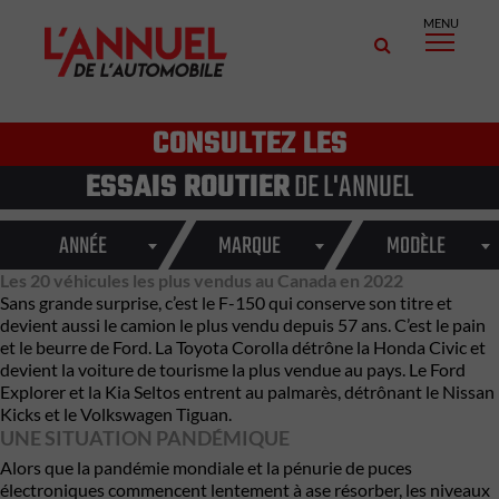
MENU
CONSULTEZ LES
ESSAIS ROUTIER
DE L'ANNUEL
ANNÉE
MARQUE
MODÈLE
Les 20 véhicules les plus vendus au Canada en 2022
Sans grande surprise, c’est le F-150 qui conserve son titre et
devient aussi le camion le plus vendu depuis 57 ans. C’est le pain
et le beurre de Ford. La Toyota Corolla détrône la Honda Civic et
devient la voiture de tourisme la plus vendue au pays. Le Ford
Explorer et la Kia Seltos entrent au palmarès, détrônant le Nissan
Kicks et le Volkswagen Tiguan.
UNE SITUATION PANDÉMIQUE
Alors que la pandémie mondiale et la pénurie de puces
électroniques commencent lentement à ase résorber, les niveaux