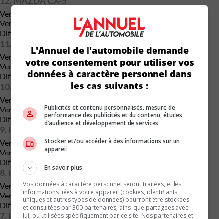
12. MAZDA CX-5
Ventes totales en 2022 : 23 954 unités
Ventes totales en 2021 : 26 571 unités
Différence : -9.8 %
11. JEEP WRANGLER
L'Annuel de l'automobile demande
Ventes totales en 2022 : 23 994 unités
votre consentement pour utiliser vos
Ventes totales en 2021 : 20 026 unités
données à caractère personnel dans
Différence : +19.8 %
les cas suivants :
10. HYUNDAI ELANTRA
Ventes totales pour 2022 : 24 559 unités
Publicités et contenu personnalisés, mesure de
Ventes totales en 2021 : 26 312 unités
performance des publicités et du contenu, études
Différence : -6.7 %
d’audience et développement de services
9. HYUNDAI KONA
Stocker et/ou accéder à des informations sur un
Ventes cumulées en 2022 : 24 579 unités
appareil
Ventes cumulées de 2021 : 31 101 unités
Différence : -21.0 %
En savoir plus
8. HONDA CIVIC
Vos données à caractère personnel seront traitées, et les
Ventes totales en 2022 : 29 722 unités
informations liées à votre appareil (cookies, identifiants
Ventes totales en 2021 : 43 556 unités
uniques et autres types de données) pourront être stockées
Différence : -31.8 %
et consultées par 300 partenaires, ainsi que partagées avec
7. HONDA CR-V
lui, ou utilisées spécifiquement par ce site. Nos partenaires et