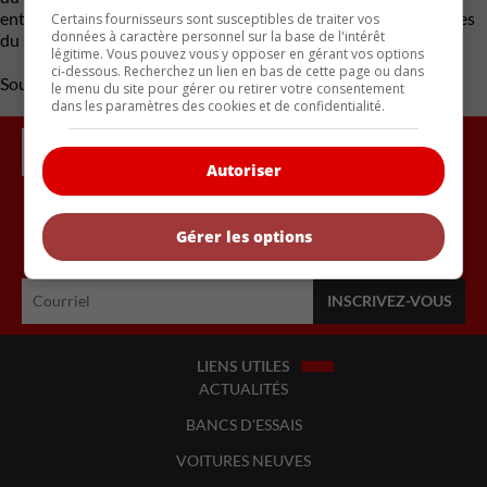
entre tradition et modernité, elle est prête à redéfinir les normes
Certains fournisseurs sont susceptibles de traiter vos
données à caractère personnel sur la base de l'intérêt
du segment des berlines de luxe de milieu de gamme.
légitime. Vous pouvez vous y opposer en gérant vos options
ci-dessous. Recherchez un lien en bas de cette page ou dans
Source : Mercedes-Benz
le menu du site pour gérer ou retirer votre consentement
dans les paramètres des cookies et de confidentialité.
Autoriser
Gérer les options
Inscrivez vous à l'infolettre.
LIENS UTILES
ACTUALITÉS
BANCS D'ESSAIS
VOITURES NEUVES