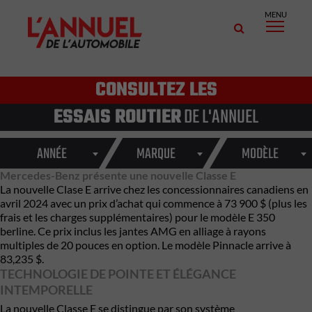
MENU
CONSULTEZ LES
ESSAIS ROUTIER
DE L'ANNUEL
ANNÉE
MARQUE
MODÈLE
Mercedes-Benz présente une nouvelle Classe E
La nouvelle Clase E arrive chez les concessionnaires canadiens en
avril 2024 avec un prix d’achat qui commence à 73 900 $ (plus les
frais et les charges supplémentaires) pour le modèle E 350
berline. Ce prix inclus les jantes AMG en alliage à rayons
multiples de 20 pouces en option. Le modèle Pinnacle arrive à
83,235 $.
TECHNOLOGIE DE POINTE ET ÉLÉGANCE
INTEMPORELLE
La nouvelle Classe E se distingue par son système