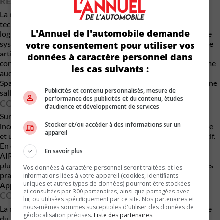
RÉVOLUTIONNAIRES
La nouvelle Classe E est également à la pointe de l’innovation
technologique, avec une architecture électronique pilotée par
L'Annuel de l'automobile demande
logiciel qui permettra des mises à jour individuelles à l’avenir. Le
système d’infodivertissement MBUX est doté d’une intelligence
votre consentement pour utiliser vos
artificielle qui s’adapte aux habitudes personnelles des
données à caractère personnel dans
conducteurs, facilitant ainsi leur quotidien. En option, le système
les cas suivants :
audio Burmester® 4D Surround Sound avec Dolby Atmos®
Spatial Audio offre une expérience sonore immersive digne d’une
Publicités et contenu personnalisés, mesure de
salle de concert.
performance des publicités et du contenu, études
CONDUITE SOUPLE ET CONFORTABLE
d’audience et développement de services
Sur la route, la Classe E offre une expérience de conduite
Stocker et/ou accéder à des informations sur un
incomparable, avec une transmission intégrale 4MATIC de série
appareil
et une suspension AGILITY CONTROL à amortissement sélectif.
En option, la direction de l’essieu arrière et la suspension
En savoir plus
AIRMATIC améliorent encore la stabilité et la maniabilité. De
plus, la nouvelle clé numérique Mercedes-Benz permet un accès
Vos données à caractère personnel seront traitées, et les
pratique et sécurisé au véhicule à l’aide d’un iPhone ou d’une
informations liées à votre appareil (cookies, identifiants
uniques et autres types de données) pourront être stockées
Apple Watch compatible.
et consultées par 300 partenaires, ainsi que partagées avec
CONCLUSION
lui, ou utilisées spécifiquement par ce site. Nos partenaires et
nous-mêmes sommes susceptibles d'utiliser des données de
La nouvelle Classe E de Mercedes-Benz incarne l’essence même
géolocalisation précises.
Liste des partenaires.
du luxe, de l’innovation et du confort. Avec son mariage réussi