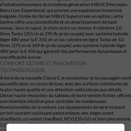
d’infodivertissement de troisième génération MBUX (Mercedes-
Benz User Experience), qui promet une expérience immersive
inégalée. Dotée de l’écran MBUX Superscreen en option, cette
berline offre une connectivité et un divertissement de haut
niveau. Sous le capot, le choix entre un moteur 4 cylindres 2,0
litres Turbo (255 ch et 295 lb-pi de couple) avec système hybride
léger 48V pour la E 350, et un six cylindre en ligne Turbo de 3,0
litres (375 ch et 369 lb-pi de couple) avec système hybride léger
48V pour la E 450 qui garantit des performances dynamiques et
une efficacité accrue.
CONFORT ULTIME ET INNOVATION
TECHNOLOGIQUE
À bord de la nouvelle Classe E, le conducteur et les passagers sont
accueillis dans un cocon de luxe, avec des surfaces intérieures de
la plus haute qualité et une attention méticuleuse aux détails.
L’écran haute résolution du tableau de bord semble flotter, offrant
une interface intuitive pour contrôler les nombreuses
fonctionnalités de la voiture. Les équipements de série incluent
un toit ouvrant coulissant panoramique, des sièges avant
chauffants, un volant chauffant, KEYLESS-GO et bien plus encore.
DES AVANCÉES TECHNOLOGIQUES