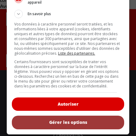
appareil
Avec des renseignements de Carscoops
En savoir plus
Vos données à caractère personnel seront traitées, et les
informations liées à votre appareil (cookies, identifiants
uniques et autres types de données) pourront être stockées
et consultées par 300 partenaires, ainsi que partagées avec
Inscrivez vous à l'infolettre.
lui, ou utilisées spécifiquement par ce site. Nos partenaires et
nous-mêmes sommes susceptibles d'utiliser des données de
géolocalisation précises.
Liste des partenaires.
Certains fournisseurs sont susceptibles de traiter vos
données à caractère personnel sur la base de l'intérêt
légitime. Vous pouvez vous y opposer en gérant vos options
ci-dessous. Recherchez un lien en bas de cette page ou dans
LIENS UTILES
le menu du site pour gérer ou retirer votre consentement
ACTUALITÉS
dans les paramètres des cookies et de confidentialité.
BANCS D'ESSAIS
Autoriser
VOITURES NEUVES
VOITURES ÉCOLOS
Gérer les options
VOITURES CLASSIQUES
COMPARATIFS