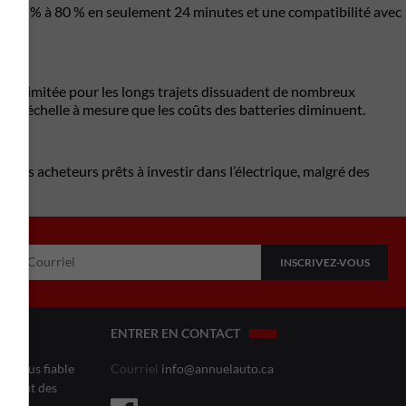
e de 10 % à 80 % en seulement 24 minutes et une compatibilité avec
core limitée pour les longs trajets dissuadent de nombreux
es d’échelle à mesure que les coûts des batteries diminuent.
e les acheteurs prêts à investir dans l’électrique, malgré des
ENTRER EN CONTACT
le plus fiable
Courriel
info@annuelauto.ca
l’affût des