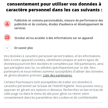
son proche couson le Kia EV9. Parmi ses atouts, une recharge rapid
consentement pour utiliser vos données à
caractère personnel dans les cas suivants :
ROISSANCE
Publicités et contenu personnalisés, mesure de performance des
angées, le marché reste fragile. Les prix élevés et l’autonomie en
publicités et du contenu, études d’audience et développement de
services
chant que les premiers entrants pourraient tirer parti des économi
Stocker et/ou accéder à des informations sur un appareil
ais exigeant. La question reste : ce VUS familial saura-t-il séduir
En savoir plus
Vos données à caractère personnel seront traitées, et les informations
liées à votre appareil (cookies, identifiants uniques et autres types de
données) pourront être stockées et consultées par 300 partenaires, ainsi
que partagées avec lui, ou utilisées spécifiquement par ce site. Nos
Inscrivez vous à l'infolettre.
partenaires et nous-mêmes sommes susceptibles d'utiliser des données
de géolocalisation précises.
Liste des partenaires.
Certains fournisseurs sont susceptibles de traiter vos données à
caractère personnel sur la base de l'intérêt légitime. Vous pouvez vous y
DE NOUS
opposer en gérant vos options ci-dessous. Recherchez un lien en bas de
cette page ou dans le menu du site pour gérer ou retirer votre
consentement dans les paramètres des cookies et de confidentialité.
, l’Annuel de l’automobile demeure l’outil de référence le plus complet et 
eurs et les consommateurs à la recherche d’un véhicule ou simplement à 