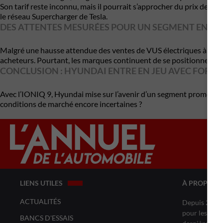
Son tarif reste inconnu, mais il pourrait s’approcher du prix de 
le réseau Supercharger de Tesla.
DES ATTENTES MESURÉES POUR UN SEGMENT EN C
Malgré une hausse attendue des ventes de VUS électriques à trois r
acheteurs. Pourtant, les marques continuent de se positionner, sa
CONCLUSION : HYUNDAI ENTRE EN JEU AVEC FORCE
Avec l’IONIQ 9, Hyundai mise sur l’avenir d’un segment prometteur m
conditions de marché encore incertaines ?
LIENS UTILES
À PROPOS 
ACTUALITÉS
Depuis 20 ans
pour les amat
BANCS D'ESSAIS