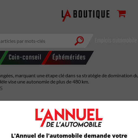
Emplois automobile
Coin-conseil
Éphémérides
rangées, marquant une étape clé dans sa stratégie de domination d
èle vise une autonomie de plus de 480 km.
S
ds véhicules familiaux font leur retour en force. Les VUS à trois
le avec bagages à profusion.
s comme Tesla, Rivian, VinFast et Cadillac ont déjà des modèles à
L'Annuel de l'automobile demande votre
oduire 23 modèles électriques d’ici 2030.