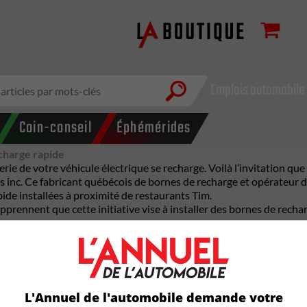
Emplois automobile
Coin-conseil
Éphémérides
charge rapide
ie de votre véhicule électrique se recharge. Voilà l’invitation qu
s
inc. Ce fabricant québécois de bornes de recharge et opérateur 
pide installées à proximité de restaurants Tim.
rennent que cette initiative vise à installer des bornes de recha
en Saskatchewan, a été le premier à mettre en service une borne d
ne de restauration rapide. Ils devraient être terminés d’ici la fin 
urant de Regina, l’emplacement des 99 autres bornes n’a toutefois pa
 des cas, elles auront quatre ports de recharge rapide. Les bornes F
en seulement 10 minutes (dans les meilleures conditions).
L'Annuel de l'automobile demande votre
avec un bon café le matin avant d’aller travailler ou pendant une p