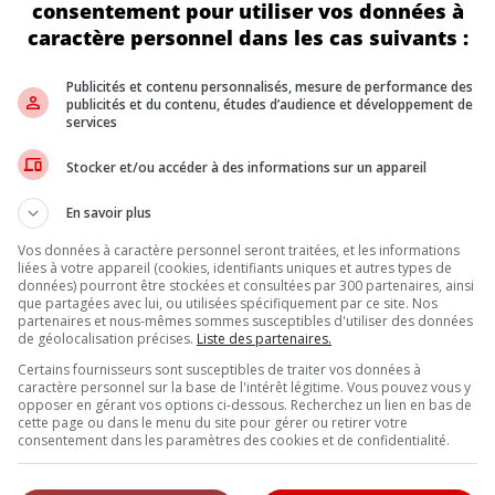
consentement pour utiliser vos données à
effe du marketing chez Tim Hortons, dans le communiqué.
caractère personnel dans les cas suivants :
lo, affirme que ce projet permet à l’entreprise de Québec qu’il diri
ont besoin pour poursuivre en toute confiance leur transition vers la 
’infrastructure du Canada (BIC), qui s’est engagée avec un prêt de 
Publicités et contenu personnalisés, mesure de performance des
publicités et du contenu, études d’audience et développement de
services
dans les stationnements de ses succursales Tim Hortons n’est pas un
ant de cette bannière à Oakville, en Ontario. Ce projet avait été r
Stocker et/ou accéder à des informations sur un appareil
dro-Québec
(qui est géré par Flo) et celui de Tesla avec ses Superc
En savoir plus
tout à travers le pays.
Vos données à caractère personnel seront traitées, et les informations
liées à votre appareil (cookies, identifiants uniques et autres types de
données) pourront être stockées et consultées par 300 partenaires, ainsi
Inscrivez vous à l'infolettre.
que partagées avec lui, ou utilisées spécifiquement par ce site. Nos
partenaires et nous-mêmes sommes susceptibles d'utiliser des données
de géolocalisation précises.
Liste des partenaires.
Certains fournisseurs sont susceptibles de traiter vos données à
caractère personnel sur la base de l'intérêt légitime. Vous pouvez vous y
DE NOUS
opposer en gérant vos options ci-dessous. Recherchez un lien en bas de
cette page ou dans le menu du site pour gérer ou retirer votre
, l’Annuel de l’automobile demeure l’outil de référence le plus complet et 
consentement dans les paramètres des cookies et de confidentialité.
eurs et les consommateurs à la recherche d’un véhicule ou simplement à 
uveautés.