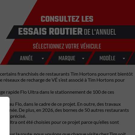
CONSULTEZ LES
ESSAIS ROUTIER
DE L'ANNUEL
SÉLECTIONNEZ VOTRE VÉHICULE
ANNÉE
MARQUE
MODÈLE
e certains franchisés de restaurants Tim Hortons pourront bientôt
de réseaux de recharge de VÉ s’est associé à Tim Hortons pour
rge rapide Flo Ultra dans le stationnement de 100 de ces
u réseau
Flo
, dans le cadre de ce projet. En outre, des travaux
de l’année. De plus, en 2026, des bornes de 50 autres restaurants
s été précisé.
lo Ultra ont été choisies pour ce projet parce qu’elles sont
ause sur la route, nous voulons que chaque visite chez Tim soit