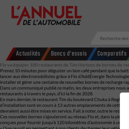
Actualités
Bancs d'essais
Comparatifs
Flo va équiper 100 restaurants de Tim Hortons de bornes de re
Prenez 10 minutes pour déguster un bon café pendant que la batter
lancer aux électromobilistes grâce à
Flo d’AddÉnergie Technologie
installer et gérer une centaine de nouvelles bornes de recharge ra
Dans un communiqué publié ce matin, les deux entreprises nous app
restaurants à travers le pays, d’ici la fin de 2028.
En mars dernier, le restaurant Tim du boulevard Chuka à Regina, 
d’installation sont en cours à 13 autres emplacements de cette chaî
devraient aussi être mises en service. Fait à noter, outre le resta
Ces nouvelles bornes s’ajouteront au réseau Flo et, dans la plupart
conçues pour fournir jusqu’à 120 kilomètres d’autonomie à un VÉ 
« Que ce soit en permettant à nos clients de charger leur véhicule 