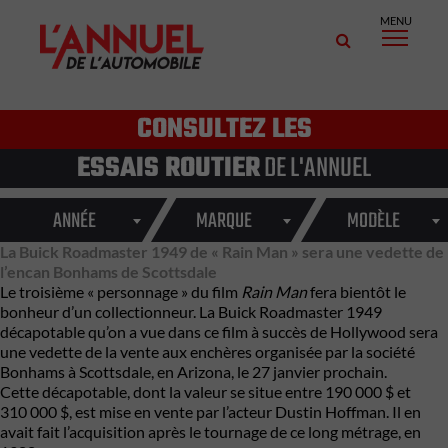
MENU
CONSULTEZ LES
ESSAIS ROUTIER
DE L'ANNUEL
ANNÉE
MARQUE
MODÈLE
La Buick Roadmaster 1949 de « Rain Man » sera une vedette de
l’encan Bonhams de Scottsdale
Le troisième « personnage » du film
Rain Man
fera bientôt le
bonheur d’un collectionneur. La
Buick
Roadmaster 1949
décapotable qu’on a vue dans ce film à succès de Hollywood sera
une vedette de la vente aux enchères organisée par la société
Bonhams
à Scottsdale, en Arizona, le 27 janvier prochain.
Cette décapotable, dont la valeur se situe entre 190 000 $ et
310 000 $, est mise en vente par l’acteur
Dustin Hoffman
. Il en
avait fait l’acquisition après le tournage de ce long métrage, en