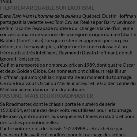
1988.
FILM REMARQUABLE SUR L’AUTISME
Dans
Rain Man
(
L’homme de la pluie
au Québec), Dustin Hoffman
partageait la vedette avec Tom Cruise. Réalisé par Barry Levinson,
ce film raconte l’escapade routière qui changera la vie d’un jeune
concessionnaire de voitures de luxe égocentrique nommé Charlie
Babbitt (Tom Cruise), lorsque ce dernier apprend que son père
défunt, qu’il ne voyait plus, a légué une fortune colossale à un
frère autiste très intelligent, Raymond (Dustin Hoffman), dont il
ignorait l’existence.
Ce film a remporté de nombreux prix en 1989, dont quatre Oscar
et deux Golden Globe. Ces honneurs ont d’ailleurs rejailli sur
Hoffman, qui amorçait la cinquantaine au moment du tournage.
Ce rôle lui a valu l’Oscar du Meilleur acteur et le Golden Globe du
Meilleur acteur dans un film dramatique.
PAS UNE, MAIS DEUX ROADMASTER
Sa Roadmaster, dont le châssis porte le numéro de série
15235854, est une des deux voitures utilisées pour le tournage.
Elle a servi, entre autres, aux séquences filmées en studio et pour
des tâches promotionnelles.
L’autre voiture, qui a le châssis 15278989, a été achetée par
Levinson. Elle avait été modifiée pour le tournage des scènes