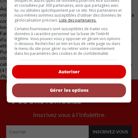
ENTREPOSÉE DEPUIS TROP LONGTEMPS
uniques et autres types de données) pourront être stockées
et consultées par 300 partenaires, ainsi que partagées avec
Aujourd’hui âgé de 84 ans, Dustin Hoffman souhaite voir cette
lui, ou utilisées spécifiquement par ce site. Nos partenaires et
voiture passer entre les mains d’une personne qui s’amusera à la
nous-mêmes sommes susceptibles d'utiliser des données de
géolocalisation précises.
Liste des partenaires.
conduire et à la dorloter. « Elle a été entreposée beaucoup trop
longtemps », affirme-t-il.
Certains fournisseurs sont susceptibles de traiter vos
Fait à noter, la Roadmaster de Levinson a changé de mains lors
données à caractère personnel sur la base de l'intérêt
légitime. Vous pouvez vous y opposer en gérant vos options
d’une vente de Heritage Auctions, en décembre 2012. Elle avait
ci-dessous. Recherchez un lien en bas de cette page ou dans
atteint le prix de 170 500 $ US.
le menu du site pour gérer ou retirer votre consentement
Puis, récemment, elle a réapparu, cette fois dans l’inventaire du
dans les paramètres des cookies et de confidentialité.
site
MotorCarCompany.com
de Dane Silvestri, un courtier
californien de voitures de collection. La voiture aurait 7 250 km
(4 505 mi) au compteur et son prix n’est pas affiché.
Autoriser
Photos : Bonhams.
Gérer les options
Inscrivez vous à l'infolettre.