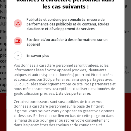
les cas suivants :
Nissan a rapidement lancé une évaluation de la conception, et la
NHTSA a demandé des informations supplémentaires sur
l’enquête menée par Nissan sur ce problème.
Publicités et contenu personnalisés, mesure de
APRÈS ENQUÊTE, ON TROUVE LE BOBO
performance des publicités et du contenu, études
d’audience et développement de services
Finalement, en juin 2022, Nissan conclut que les pick-up Frontier
et Titan pouvaient être victimes de la condition de non-
Stocker et/ou accéder à des informations sur un
engagement intermittent. Nissan a connaissance de quatre
appareil
allégations de blessures mineures à ce jour. Le remède à ce
problème particulier est en cours de développement. Les
En savoir plus
concessionnaires seront informés le 7 juillet, et des lettres de
Vos données à caractère personnel seront traitées, et les
notification provisoires seront envoyées à tous les propriétaires
informations liées à votre appareil (cookies, identifiants
concernés connus le 20 juillet. Une deuxième lettre sera envoyée
uniques et autres types de données) pourront être stockées
dès que le remède sera disponible. 180 176 véhicules sont
et consultées par 300 partenaires, ainsi que partagées avec
rappelés, produits entre les années modèles 2020 et 2022.
lui, ou utilisées spécifiquement par ce site. Nos partenaires et
nous-mêmes sommes susceptibles d'utiliser des données de
Avec des renseignements de autoevolution
géolocalisation précises.
Liste des partenaires.
Certains fournisseurs sont susceptibles de traiter vos
données à caractère personnel sur la base de l'intérêt
légitime. Vous pouvez vous y opposer en gérant vos options
ci-dessous. Recherchez un lien en bas de cette page ou dans
le menu du site pour gérer ou retirer votre consentement
dans les paramètres des cookies et de confidentialité.
Inscrivez vous à l'infolettre.