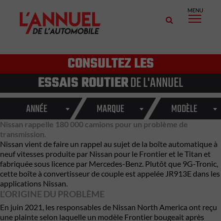
MENU
CONSULTEZ LES
ESSAIS ROUTIER
DE L'ANNUEL
ANNÉE
MARQUE
MODÈLE
Nissan rappelle 180 000 camions pour un problème de
transmission.
Nissan vient de faire un rappel au sujet de la boîte automatique à
neuf vitesses produite par Nissan pour le Frontier et le Titan et
fabriquée sous licence par Mercedes-Benz. Plutôt que 9G-Tronic,
cette boîte à convertisseur de couple est appelée JR913E dans les
applications Nissan.
L’ORIGINE DU PROBLÈME
En juin 2021, les responsables de Nissan North America ont reçu
une plainte selon laquelle un modèle Frontier bougeait après