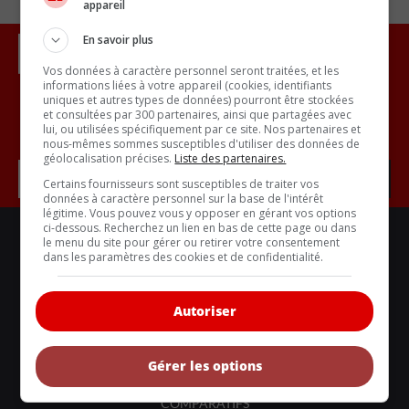
appareil
En savoir plus
Vos données à caractère personnel seront traitées, et les
informations liées à votre appareil (cookies, identifiants
uniques et autres types de données) pourront être stockées
et consultées par 300 partenaires, ainsi que partagées avec
Inscrivez vous à l'infolettre.
lui, ou utilisées spécifiquement par ce site. Nos partenaires et
nous-mêmes sommes susceptibles d'utiliser des données de
géolocalisation précises.
Liste des partenaires.
Certains fournisseurs sont susceptibles de traiter vos
données à caractère personnel sur la base de l'intérêt
légitime. Vous pouvez vous y opposer en gérant vos options
ci-dessous. Recherchez un lien en bas de cette page ou dans
LIENS UTILES
le menu du site pour gérer ou retirer votre consentement
ACTUALITÉS
dans les paramètres des cookies et de confidentialité.
BANCS D'ESSAIS
Autoriser
VOITURES NEUVES
VOITURES ÉCOLOS
Gérer les options
VOITURES CLASSIQUES
COMPARATIFS