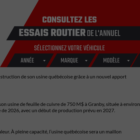
CONSULTEZ LES
ESSAIS ROUTIER
DE L'ANNUEL
SÉLECTIONNEZ VOTRE VÉHICULE
ANNÉE
MARQUE
MODÈLE
nstruction de son usine québécoise grâce à un nouvel apport
son usine de feuille de cuivre de 750 M$ à Granby, située à environ
ié de 2026, avec un début de production prévu en 2027.
aleur. À pleine capacité, l’usine québécoise sera un maillon