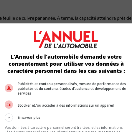
 feuille de cuivre par année. À terme, la capacité atteindra près
n de la dépendance des chaînes d’approvisionnement, administré p
t d’Exportation et développement Canada (EDC).
C
L'Annuel de l'automobile demande votre
consentement pour utiliser vos données à
prêt de 150 M$, partiellement pardonnable si certains objectifs 
caractère personnel dans les cas suivants :
Publicités et contenu personnalisés, mesure de performance des
publicités et du contenu, études d’audience et développement de
services
e Canada confirme que Volta Energy n’a pas encore reçu de fonds,
ôt pour la fabrication propre, liés au traitement des minéraux critiq
Stocker et/ou accéder à des informations sur un appareil
En savoir plus
ergy observe une forte hausse de la demande pour les batteries de s
irer son épingle du jeu à court terme.
Vos données à caractère personnel seront traitées, et les informations