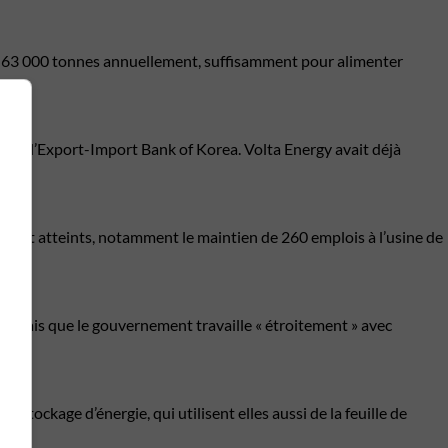
 de 63 000 tonnes annuellement, suffisamment pour alimenter
ar l’Export-Import Bank of Korea. Volta Energy avait déjà
sont atteints, notamment le maintien de 260 emplois à l’usine de
 mais que le gouvernement travaille « étroitement » avec
ues.
tockage d’énergie, qui utilisent elles aussi de la feuille de