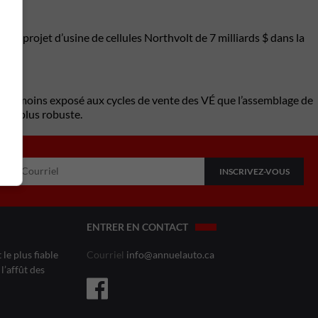
 du projet d’usine de cellules Northvolt de 7 milliards $ dans la
ment moins exposé aux cycles de vente des VÉ que l’assemblage de
ment plus robuste.
ENTRER EN CONTACT
le plus fiable
Courriel
info@annuelauto.ca
l’affût des