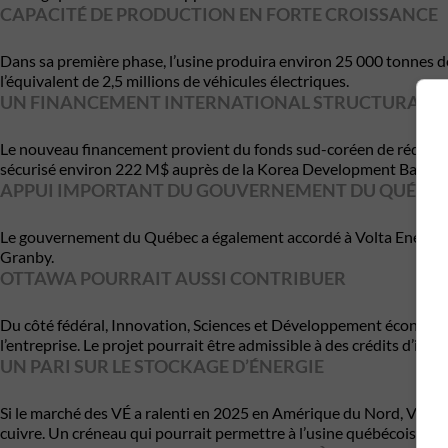
CAPACITÉ DE PRODUCTION EN FORTE CROISSANCE
Dans sa première phase, l’usine produira environ 25 000 tonnes de
l’équivalent de 2,5 millions de véhicules électriques.
UN FINANCEMENT INTERNATIONAL STRUCTURANT
Le nouveau financement provient du fonds sud-coréen de réductio
sécurisé environ 222 M$ auprès de la Korea Development Bank e
APPUI IMPORTANT DU GOUVERNEMENT DU QUÉBE
Le gouvernement du Québec a également accordé à Volta Energy un 
Granby.
OTTAWA POURRAIT AUSSI CONTRIBUER
Du côté fédéral, Innovation, Sciences et Développement économiqu
l’entreprise. Le projet pourrait être admissible à des crédits d’imp
UN PARI SUR LE STOCKAGE D’ÉNERGIE
Si le marché des VÉ a ralenti en 2025 en Amérique du Nord, Volta En
cuivre. Un créneau qui pourrait permettre à l’usine québécoise de t