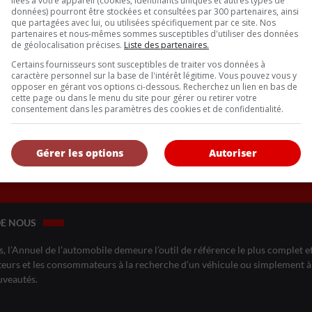
liées à votre appareil (cookies, identifiants uniques et autres types de
 QUÉBÉCOISE
données) pourront être stockées et consultées par 300 partenaires, ainsi
que partagées avec lui, ou utilisées spécifiquement par ce site. Nos
partenaires et nous-mêmes sommes susceptibles d'utiliser des données
bec, fragilisée cette année par plusieurs revers, dont l’annulation
de géolocalisation précises.
Liste des partenaires.
cancour.
Certains fournisseurs sont susceptibles de traiter vos données à
caractère personnel sur la base de l'intérêt légitime. Vous pouvez vous y
opposer en gérant vos options ci-dessous. Recherchez un lien en bas de
le Québec, mais surtout envers les matériaux de batteries, un seg
cette page ou dans le menu du site pour gérer ou retirer votre
consentement dans les paramètres des cookies et de confidentialité.
ques plutôt que sur les véhicules finis demeure une stratégie nette
Gérer les options
Autoriser
Inscrivez vous à l'infolettre.
DE NOUS
, l’Annuel de l’automobile demeure l’outil de référence le plus complet et 
eurs et les consommateurs à la recherche d’un véhicule ou simplement à 
uveautés.