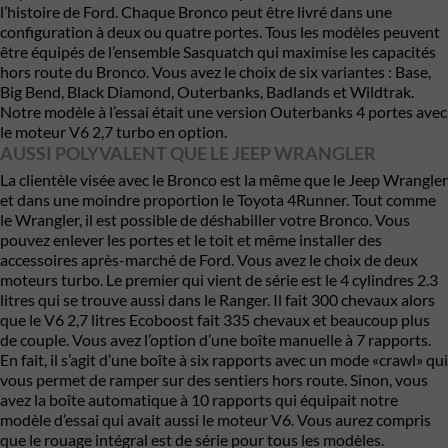
l’histoire de Ford. Chaque Bronco peut être livré dans une
configuration à deux ou quatre portes. Tous les modèles peuvent
être équipés de l’ensemble Sasquatch qui maximise les capacités
hors route du Bronco. Vous avez le choix de six variantes : Base,
Big Bend, Black Diamond, Outerbanks, Badlands et Wildtrak.
Notre modèle à l’essai était une version Outerbanks 4 portes avec
le moteur V6 2,7 turbo en option.
AUSSI POLYVALENT QUE LE JEEP WRANGLER
La clientèle visée avec le Bronco est la même que le Jeep Wrangler
et dans une moindre proportion le Toyota 4Runner. Tout comme
le Wrangler, il est possible de déshabiller votre Bronco. Vous
pouvez enlever les portes et le toit et même installer des
accessoires après-marché de Ford. Vous avez le choix de deux
moteurs turbo. Le premier qui vient de série est le 4 cylindres 2.3
litres qui se trouve aussi dans le Ranger. Il fait 300 chevaux alors
que le V6 2,7 litres Ecoboost fait 335 chevaux et beaucoup plus
de couple. Vous avez l’option d’une boîte manuelle à 7 rapports.
En fait, il s’agit d’une boîte à six rapports avec un mode «crawl» qui
vous permet de ramper sur des sentiers hors route. Sinon, vous
avez la boîte automatique à 10 rapports qui équipait notre
modèle d’essai qui avait aussi le moteur V6. Vous aurez compris
que le rouage intégral est de série pour tous les modèles.