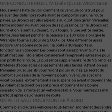
UNE CONDUITE PLUS CIVILISÉE QUE LE WRANGLER
Nous avions hâte de voir comment ce véhicule construit pour
relever des défis hors route allait se comporter sur une route
pavée. Le Bronco est plus agréable au quotidien qu’un Wrangler.
Notre moteur V6 avait besoin de sa puissance, car le Bronco est
lourd et on le sent au départ. Il y a toujours une petite inertie.
Notre Jeep faisait pencher la balance à 2 189 kilos alors que le
Wrangler tourne autour de 2 000 kilos. Une différence assez
notoire. Une bonne note pour la boîte à 10 rapports qui
fonctionne en douceur. Les pneus sont assez bruyants, mais le
bruit n’est pas intolérable considérant l’empreinte agressive pour
son profil hors route. La puissance supplémentaire du V6 rend les
bretelles d’accès et les dépassements plus faciles. Attention aux
freinages brusques, ils vous feront piquer du nez. Le secret du
confort au-dessus de la moyenne pour un véhicule avec une
vocation aussi extrême tient à sa suspension avant indépendante.
Le volant et la direction sont précis et donnent une bonne
sensation de la route et un véhicule stable. Vous n’aurez pas mal
partout après deux heures de route.
UN PETIT SAUT POUR MONTER À BORD
Comme bien d’autres véhicules tout-terrain, monter et descendre
du Bronco demande de faire un petit saut, mais des poignées de