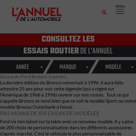
MENU
CONSULTEZ LES
ESSAIS ROUTIER
DE L'ANNUEL
ANNÉE
MARQUE
MODÈLE
L’essai du Ford Bronco 4 portes
La dernière édition du Bronco remontait à 1996. Il aura fallu
attendre 25 ans pour voir cette légende (qui a régné sur
l’Amérique de 1966 à 1996) revenir sur nos routes. Tout ce qui
s’appelle Bronco se vend bien que ce soit le modèle Sport ou notre
modèle Bronco Outerbank à l’essai.
PAS MOINS DE SIX CHOIX DE MODÈLES
Ford n’a rien laissé sur la table avec ce nouveau modèle. Il y a plus
de 200 choix de personnalisation dans les différents accessoires
d’après-marché. C’est le véhicule le plus personnalisable de