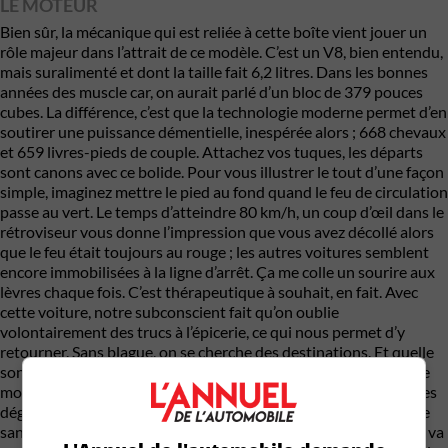
LE MOTEUR
Bien sûr, la mécanique qui est reliée à cette boîte vient jouer un
rôle majeur dans l’attrait de ce modèle. C’est un V8, bien entendu,
mais suralimenté et dont la taille fait 6,2 litres. Dans les bonnes
années des muscle car, on aurait parlé d’un bloc de 379 pouces
cubes. La différence, c’est que la technologie moderne permet d’en
soutirer une puissance démentielle, inespérée alors ; 668 chevaux
et 659 livres-pieds de couple. Attachez vos tuques, les départs
sont canons avec ce bolide. Pour vous illustrer le tout d’une façon
simple, imaginez mettre le pied au fond quand le feu de circulation
passe au vert. Le temps d’atteindre 80 km/h, un coup d’œil dans le
rétroviseur vous donne l’impression que vous avez décollé alors
que le feu était toujours au rouge ; les autres voitures semblent
encore immobilisées à la ligne d’arrêt. Ça me colle un sourire aux
lèvres chaque fois. C’est thérapeutique à souhait, en fait. Avec
cette voiture, notre subconscient fait qu’on oublie
volontairement des trucs à l’épicerie, ce qui nous permet d’y
retourner. Sans blague, on se cherche des destinations. Et quelle
sonorité ! Nos poils se dressent d’un trait sur nos bras à chaque
montée en régime. Ça n’agit malheureusement pas sur les crânes
dégarnis, je vous le confirme. N’empêche, on répète l’expérience
sans jamais en être las. Si vous aimez les moteurs, cette voiture va