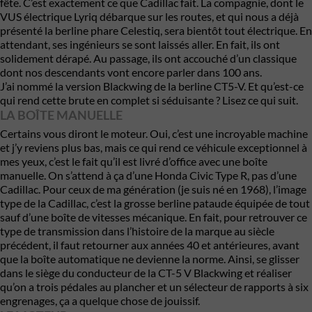
fête. C’est exactement ce que Cadillac fait. La compagnie, dont le
VUS électrique Lyriq débarque sur les routes, et qui nous a déjà
présenté la berline phare Celestiq, sera bientôt tout électrique. En
attendant, ses ingénieurs se sont laissés aller. En fait, ils ont
solidement dérapé. Au passage, ils ont accouché d’un classique
dont nos descendants vont encore parler dans 100 ans.
J’ai nommé la version Blackwing de la berline CT5-V. Et qu’est-ce
qui rend cette brute en complet si séduisante ? Lisez ce qui suit.
LA BOÎTE MANUELLE
Certains vous diront le moteur. Oui, c’est une incroyable machine
et j’y reviens plus bas, mais ce qui rend ce véhicule exceptionnel à
mes yeux, c’est le fait qu’il est livré d’office avec une boîte
manuelle. On s’attend à ça d’une Honda Civic Type R, pas d’une
Cadillac. Pour ceux de ma génération (je suis né en 1968), l’image
type de la Cadillac, c’est la grosse berline pataude équipée de tout
sauf d’une boîte de vitesses mécanique. En fait, pour retrouver ce
type de transmission dans l’histoire de la marque au siècle
précédent, il faut retourner aux années 40 et antérieures, avant
que la boîte automatique ne devienne la norme. Ainsi, se glisser
dans le siège du conducteur de la CT-5 V Blackwing et réaliser
qu’on a trois pédales au plancher et un sélecteur de rapports à six
engrenages, ça a quelque chose de jouissif.