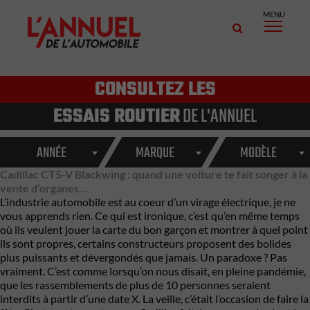
MENU
CONSULTEZ LES
ESSAIS ROUTIER
DE L'ANNUEL
ANNÉE
MARQUE
MODÈLE
Cadillac CT5-V Blackwing : quand une voiture te fait songer à la
vente d’organes…
L’industrie automobile est au coeur d’un virage électrique, je ne
vous apprends rien. Ce qui est ironique, c’est qu’en même temps
où ils veulent jouer la carte du bon garçon et montrer à quel point
ils sont propres, certains constructeurs proposent des bolides
plus puissants et dévergondés que jamais. Un paradoxe ? Pas
vraiment. C’est comme lorsqu’on nous disait, en pleine pandémie,
que les rassemblements de plus de 10 personnes seraient
interdits à partir d’une date X. La veille, c’était l’occasion de faire la