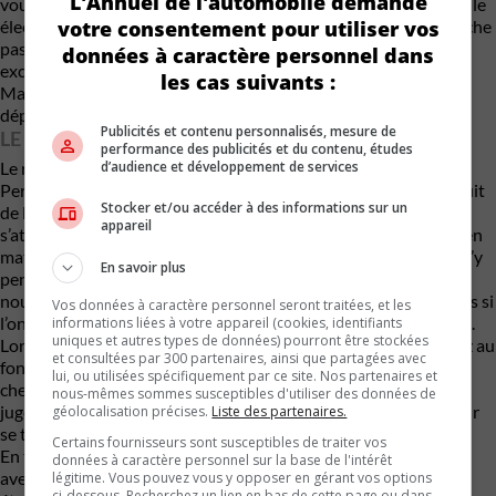
L'Annuel de l'automobile demande
vous faire capoter. Et ça ne vous empêche pas d’avoir un véhicule
votre consentement pour utiliser vos
électrique pour le quotidien. Une CT-5 V Blackwing, on ne touche
pas à ça tous les jours ; on réserve ça pour les sorties
données à caractère personnel dans
exceptionnelles, qu’elles soient au chalet le week-end, dans le
les cas suivants :
Maine pour les vacances d’été, ou encore pour une virée au
dépanneur… de temps en temps.
Publicités et contenu personnalisés, mesure de
LE RESTE
performance des publicités et du contenu, études
d’audience et développement de services
Le reste, est-ce que ça compte avec un tel bolide ? Oui et non.
Personnellement, je me balance de l’équipement avec un produit
Stocker et/ou accéder à des informations sur un
de la sorte, mais il est évident que pour le prix, il est normal de
appareil
s’attendre à être bien servis. Et on l’est avec tout le nécessaire en
matière de commodités, de fonctionnalités et de sécurité. On n’y
En savoir plus
pense pas trop au volant par contre, car c’est la conduite qui
nourrit l’esprit. Elle exige une concentration de tous les instants si
Vos données à caractère personnel seront traitées, et les
l’on décide de pousser la machine, cette bête peut vous mordre.
informations liées à votre appareil (cookies, identifiants
uniques et autres types de données) pourront être stockées
Lors d’une journée sous la pluie, oubliez l’idée de mettre les gaz au
et consultées par 300 partenaires, ainsi que partagées avec
fond, surtout avec des pneus le moindrement usés ; l’arrière ne
lui, ou utilisées spécifiquement par ce site. Nos partenaires et
cherche qu’à chasser. Même sur le sec, on doit y aller avec un
nous-mêmes sommes susceptibles d'utiliser des données de
jugement bien aiguisé. Une fois qu’on respecte l’animal, le plaisir
géolocalisation précises.
Liste des partenaires.
se trouve partout.
Certains fournisseurs sont susceptibles de traiter vos
En terminant, j’ai eu l’occasion de constater un truc intéressant
données à caractère personnel sur la base de l'intérêt
avec cette voiture en conduite de nuit. Il est possible de tout
légitime. Vous pouvez vous y opposer en gérant vos options
ci-dessous. Recherchez un lien en bas de cette page ou dans