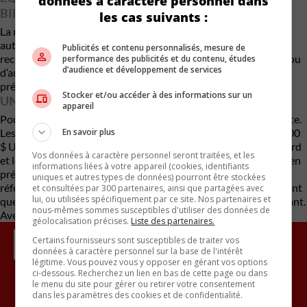
données à caractère personnel dans
BIDIRECTIONNELLE
les cas suivants :
La nouvelle Bolt offrira en option le système de conduite semi-
autonome Super Cruise, une pompe à chaleur de série et la
Publicités et contenu personnalisés, mesure de
recharge bidirectionnelle, permettant d’alimenter une maison ou
performance des publicités et du contenu, études
d’audience et développement de services
d’autres appareils. Une version RS plus sportive est également
prévue autour de 32 000 $ US.
Stocker et/ou accéder à des informations sur un
UNE CONCURRENCE ENCORE TIMIDE
appareil
Pour l’instant, ni Tesla ni Ford n’offrent de véritable rivale directe.
En savoir plus
Les Model 3 et Model Y de base coûtent toujours plus de 38 000
$ US, tandis que le futur camion électrique à 30 000 $ US de Ford
Vos données à caractère personnel seront traitées, et les
et le pickup économique de la jeune marque Slate sont encore en
informations liées à votre appareil (cookies, identifiants
préparation. En attendant, la Chevrolet Bolt 2027 devient la
uniques et autres types de données) pourront être stockées
référence des véhicules électriques abordables, tout en prouvant
et consultées par 300 partenaires, ainsi que partagées avec
lui, ou utilisées spécifiquement par ce site. Nos partenaires et
que l’innovation ne doit pas forcément rimer avec prix exorbitant.
nous-mêmes sommes susceptibles d'utiliser des données de
Avec des renseignements de Motor 1
géolocalisation précises.
Liste des partenaires.
Certains fournisseurs sont susceptibles de traiter vos
données à caractère personnel sur la base de l'intérêt
légitime. Vous pouvez vous y opposer en gérant vos options
ci-dessous. Recherchez un lien en bas de cette page ou dans
le menu du site pour gérer ou retirer votre consentement
dans les paramètres des cookies et de confidentialité.
Inscrivez vous à l'infolettre.