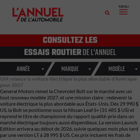
MENU
CONSULTEZ LES
ESSAIS ROUTIER
DE L'ANNUEL
ANNÉE
MARQUE
MODÈLE
GM relance la voiture électrique la plus abordable d’Amérique
pour 2027
General Motors remet la Chevrolet Bolt sur le marché avec un
tout nouveau modèle 2027, et une mission claire : redevenir la
voiture électrique la plus abordable aux États-Unis. Dès 29 990 $
US, la Bolt se positionne sous la Nissan Leaf S+ (31 485 $ US) et
reprend le titre de championne du rapport qualité-prix dans un
marché électrique toujours aussi dispendieux. La version Launch
Edition arrivera au début de 2026, suivie quelques mois plus tard
par une version LT à 28 995 $ US. Ces prix incluent les frais de