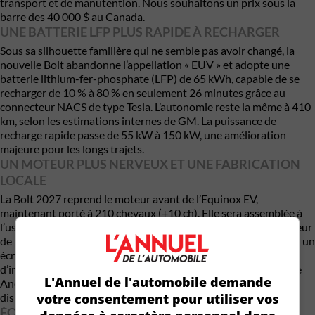
transport et de manutention. Nous souhaitons un prix sous la
barre des 40 000 $ au Canada.
UNE BATTERIE LFP PLUS RAPIDE À RECHARGER
Sous sa silhouette familière qui ne semble pas avoir changé, la
nouvelle Bolt abandonne l’appellation « EUV » et adopte une
batterie lithium-fer-phosphate (LFP) de 65 kWh, capable de se
recharger de 10 % à 80 % en seulement 26 minutes grâce au
connecteur NACS de type Tesla. L’autonomie reste la même à 410
km, selon les estimations internes de GM. La puissance de
recharge rapide passe de 55 kW à 150 kW, une amélioration
majeure pour les longs trajets.
UN MOTEUR PLUS NERVEUX ET UNE FABRICATION
LOCALE
La Bolt 2027 reprend le moteur avant de l’Equinox EV,
maintenant porté à 210 chevaux (+10 ch). Elle sera assemblée à
l’usine GM de Kansas City, confirmant la volonté du constructeur
de rapatrier la production sur le sol américain. L’intérieur reçoit un
écran numérique de 11 pouces et un système
d’infodivertissement central de 11,3 pouces, avec compatibilité
L'Annuel de l'automobile demande
Android Auto et Google intégré. Toutefois, Apple CarPlay
votre consentement pour utiliser vos
disparaît, un choix qui risque de faire débat.
ÉQUIPEMENT MODERNE ET RECHARGE