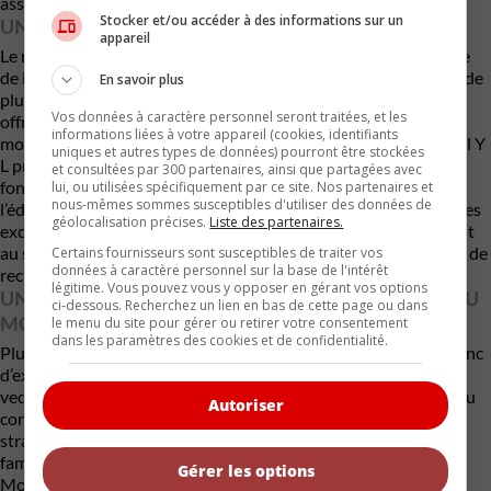
associés au développement d’un véhicule entièrement inédit.
Stocker et/ou accéder à des informations sur un
UNE ALTERNATIVE AU MODEL X À TROIS RANGÉES
appareil
Le nouveau Model Y L pourrait également récupérer une partie
de la clientèle du Model X à trois rangées, dont l’avenir semble de
En savoir plus
plus en plus incertain au sein de la gamme Tesla. Bien que Tesla
Vos données à caractère personnel seront traitées, et les
offre déjà une option à sept places sur le Model Y traditionnel
informations liées à votre appareil (cookies, identifiants
moyennant un supplément, la nouvelle configuration du Model Y
uniques et autres types de données) pourront être stockées
L promet une troisième rangée beaucoup plus habitable et
et consultées par 300 partenaires, ainsi que partagées avec
fonctionnelle. Pour encourager les premières commandes,
lui, ou utilisées spécifiquement par ce site. Nos partenaires et
nous-mêmes sommes susceptibles d'utiliser des données de
l’édition Launch Series comprend également plusieurs avantages
géolocalisation précises.
Liste des partenaires.
exclusifs, dont des badges distinctifs, douze mois d’accès gratuit
au système Full Self-Driving (Supervised) ainsi que douze mois de
Certains fournisseurs sont susceptibles de traiter vos
données à caractère personnel sur la base de l'intérêt
recharge gratuite sur le réseau Supercharger.
légitime. Vous pouvez vous y opposer en gérant vos options
UN PARI LOGIQUE POUR PROLONGER LE SUCCÈS DU
ci-dessous. Recherchez un lien en bas de cette page ou dans
MODEL Y
le menu du site pour gérer ou retirer votre consentement
dans les paramètres des cookies et de confidentialité.
Plutôt que de lancer un tout nouveau véhicule, Tesla choisit donc
d’exploiter davantage le potentiel commercial de son modèle
vedette. Le Model Y demeure la principale source de revenus du
Autoriser
constructeur et continue d’occuper une place centrale dans sa
stratégie. Avec davantage d’espace, une configuration plus
familiale et une autonomie dépassant les 500 kilomètres, le
Gérer les options
Model Y L pourrait permettre à Tesla de conserver sa position