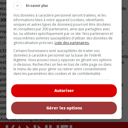
que pourrait devenir l’accès à faibles émissions dans des
En savoir plus
écosystèmes particulièrement sensibles. Selon les estimations de
l’entreprise, l’Electric Ice Explorer pourrait réduire entre
200 et
Vos données à caractère personnel seront traitées, et les
300 kilogrammes de CO₂ par jour
lorsqu’il est en service. Une
informations liées à votre appareil (cookies, identifiants
uniques et autres types de données) pourront être stockées
contribution modeste à l’échelle mondiale, certes, mais qui
et consultées par 300 partenaires, ainsi que partagées avec
représente un signal fort dans une industrie touristique de plus
lui, ou utilisées spécifiquement par ce site. Nos partenaires et
en plus soucieuse de son empreinte environnementale.
nous-mêmes sommes susceptibles d'utiliser des données de
UNE NOUVELLE VISION DU TOURISME D’AVENTURE
géolocalisation précises.
Liste des partenaires.
L’Electic Ice Explorer ouvre la voie à une nouvelle génération de
Certains fournisseurs sont susceptibles de traiter vos
données à caractère personnel sur la base de l'intérêt
véhicules spécialisés capables d’évoluer dans des environnements
légitime. Vous pouvez vous y opposer en gérant vos options
extrêmes tout en limitant leur impact écologique. Si l’expérience
ci-dessous. Recherchez un lien en bas de cette page ou dans
s’avère concluante, elle pourrait inspirer d’autres opérateurs
le menu du site pour gérer ou retirer votre consentement
touristiques à travers le monde, notamment dans les régions
dans les paramètres des cookies et de confidentialité.
polaires, montagneuses ou protégées. Pour l’instant, plusieurs
détails techniques demeurent inconnus. Pursuit n’a notamment
pas dévoilé la capacité de la batterie, la puissance du moteur
Autoriser
électrique ni le coût de développement du véhicule. Malgré ces
zones d’ombre, l’initiative démontre que l’électrification gagne
désormais des secteurs où peu de gens l’auraient imaginée il y a
Gérer les options
quelques années.
Avec des renseignements d’Electrek