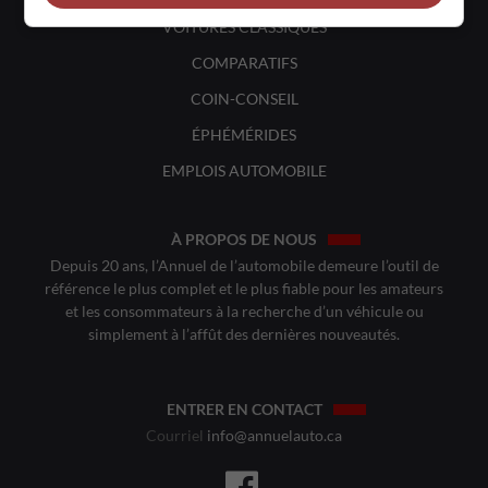
VOITURES CLASSIQUES
COMPARATIFS
COIN-CONSEIL
ÉPHÉMÉRIDES
EMPLOIS AUTOMOBILE
À PROPOS DE NOUS
Depuis 20 ans, l’Annuel de l’automobile demeure l’outil de
référence le plus complet et le plus fiable pour les amateurs
et les consommateurs à la recherche d’un véhicule ou
simplement à l’affût des dernières nouveautés.
ENTRER EN CONTACT
Courriel
info@annuelauto.ca