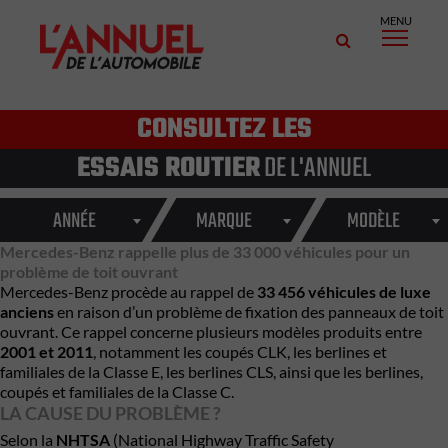
MENU
CONSULTEZ LES
ESSAIS ROUTIER
DE L'ANNUEL
ANNÉE
MARQUE
MODÈLE
Mercedes-Benz rappelle plus de 33 000 véhicules pour un
problème de toit ouvrant
Mercedes-Benz procède au rappel de
33 456 véhicules de luxe
anciens
en raison d’un problème de fixation des panneaux de toit
ouvrant. Ce rappel concerne plusieurs modèles produits entre
2001 et 2011
, notamment les coupés CLK, les berlines et
familiales de la Classe E, les berlines CLS, ainsi que les berlines,
coupés et familiales de la Classe C.
LA CAUSE DU PROBLÈME ?
Selon la
NHTSA
(National Highway Traffic Safety