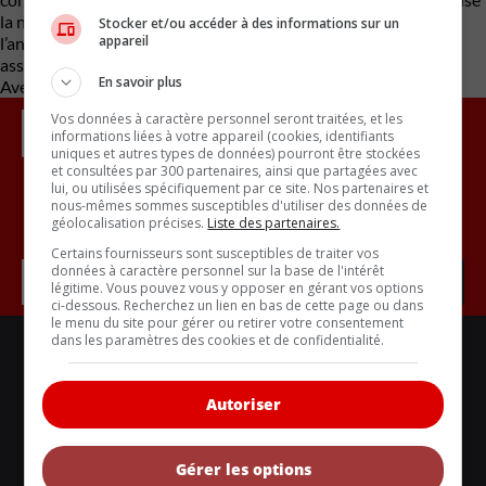
la niche des « coupés à quatre portes », a été abandonné après
Stocker et/ou accéder à des informations sur un
appareil
l’année modèle 2023. Quant au rôle du CLK, il est désormais
assuré par le modèle CLE.
En savoir plus
Avec des renseignements de Motor Authority
Vos données à caractère personnel seront traitées, et les
informations liées à votre appareil (cookies, identifiants
uniques et autres types de données) pourront être stockées
et consultées par 300 partenaires, ainsi que partagées avec
lui, ou utilisées spécifiquement par ce site. Nos partenaires et
nous-mêmes sommes susceptibles d'utiliser des données de
Inscrivez vous à l'infolettre.
géolocalisation précises.
Liste des partenaires.
Certains fournisseurs sont susceptibles de traiter vos
données à caractère personnel sur la base de l'intérêt
légitime. Vous pouvez vous y opposer en gérant vos options
ci-dessous. Recherchez un lien en bas de cette page ou dans
le menu du site pour gérer ou retirer votre consentement
dans les paramètres des cookies et de confidentialité.
LIENS UTILES
ACTUALITÉS
Autoriser
BANCS D'ESSAIS
VOITURES NEUVES
Gérer les options
VOITURES ÉCOLOS