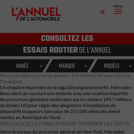
MENU
CONSULTEZ LES
ESSAIS ROUTIER
DE L'ANNUEL
ANNÉE
MARQUE
MODÈLE
Mercedes Benz verse un dernier 150 millions US pour clore le
Dieselgate
Un chapitre important de la saga Dieselgate prend fin. Mercedes-
Benz vient de conclure une entente avec une coalition bipartite
de procureurs généraux américains qui lui coûtera 149,7 millions
de dollars US pour régler des allégations d’installation de
dispositifs truqueurs dans plus de 211 000 véhicules diesel
vendus en Amérique du Nord.
DES LOGICIELS CONÇUS POUR TROMPER LES TESTS
Selon le bureau du procureur général de New York, Mercedes