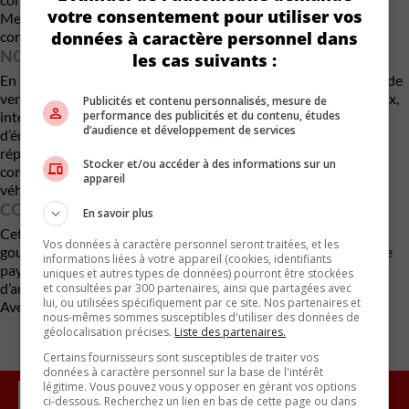
votre consentement pour utiliser vos
Mercedes recevra un crédit de 750 $ pour chaque véhicule
données à caractère personnel dans
corrigé, racheté ou retiré du marché.
NOUVELLES OBLIGATIONS POUR MERCEDES
les cas suivants :
En plus de l’amende, l’accord impose à Mercedes, l’interdiction de
vendre ou louer des véhicules diesel avec ces dispositifs illégaux,
Publicités et contenu personnalisés, mesure de
performance des publicités et du contenu, études
interdiction de déclarations trompeuses sur les performances
d’audience et développement de services
d’émissions et l’obligation de rapports réguliers sur l’état des
réparations et du programme. Mercedes doit maintenant être
Stocker et/ou accéder à des informations sur un
complètement transparente sur les émissions réelles de ses
appareil
véhicules diesel.
CONTEXTE PLUS LARGE
En savoir plus
Cette entente s’ajoute à un règlement antérieur avec le
Vos données à caractère personnel seront traitées, et les
gouvernement fédéral américain, où Mercedes avait accepté de
informations liées à votre appareil (cookies, identifiants
payer environ 2,2 milliards USD (≈ 2,9 M$ CA) pour solder
uniques et autres types de données) pourront être stockées
d’autres réclamations liées aux émissions diesel.
et consultées par 300 partenaires, ainsi que partagées avec
lui, ou utilisées spécifiquement par ce site. Nos partenaires et
Avec des renseignements d’Automotive News
nous-mêmes sommes susceptibles d'utiliser des données de
géolocalisation précises.
Liste des partenaires.
Certains fournisseurs sont susceptibles de traiter vos
données à caractère personnel sur la base de l'intérêt
légitime. Vous pouvez vous y opposer en gérant vos options
ci-dessous. Recherchez un lien en bas de cette page ou dans