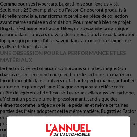
Comme pour ses hypercars, Bugatti mise sur l’exclusivité.
Seulement 250 exemplaires du Factor One seront produits à
l’échelle mondiale, transformant ce vélo en pièce de collection
avant même sa mise en circulation. Pour mener à bien ce projet,
Bugatti s’est associé à
Factor Bikes
, un spécialiste britannique
reconnu dans l’univers du vélo de compétition. Une collaboration
logique, qui permet d’allier savoir-faire automobile et expertise
cycliste de haut niveau.
UNE OBSESSION POUR LA PERFORMANCE ET LES
MATÉRIAUX
Le Factor One ne fait aucun compromis sur la technique. Son
châssis est entièrement conçu en fibre de carbone, un matériau
incontournable dans l’univers de la haute performance, autant en
automobile qu’en cyclisme. Chaque composant reflète cette
quête de légèreté et d’efficacité. Les roues, elles aussi en carbone,
affichent un poids plume impressionnant, tandis que des
éléments comme la tige de selle, le pédalier et même certaines
parties des freins adoptent cette même matière. Bugatti et Factor
ont également travaillé avec
Continental
pour développer des
pneus sur mesure, preuve que rien n’a été laissé au hasard dans la
conception.
UN DESIGN QUI NE PASSE PAS INAPERÇU