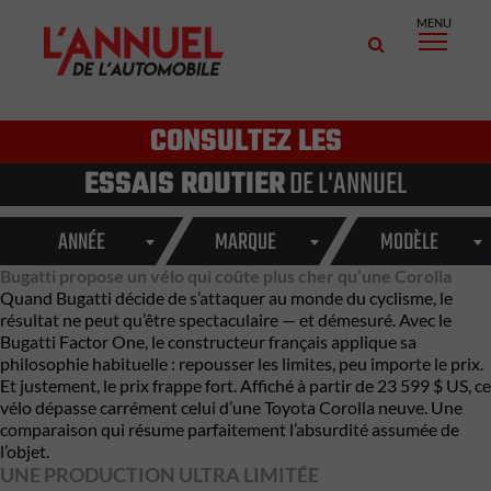
MENU
CONSULTEZ LES
ESSAIS ROUTIER
DE L'ANNUEL
ANNÉE
MARQUE
MODÈLE
Bugatti propose un vélo qui coûte plus cher qu’une Corolla
Quand
Bugatti
décide de s’attaquer au monde du cyclisme, le
résultat ne peut qu’être spectaculaire — et démesuré. Avec le
Bugatti Factor One, le constructeur français applique sa
philosophie habituelle : repousser les limites, peu importe le prix.
Et justement, le prix frappe fort. Affiché à partir de 23 599 $ US, ce
vélo dépasse carrément celui d’une
Toyota Corolla
neuve. Une
comparaison qui résume parfaitement l’absurdité assumée de
l’objet.
UNE PRODUCTION ULTRA LIMITÉE