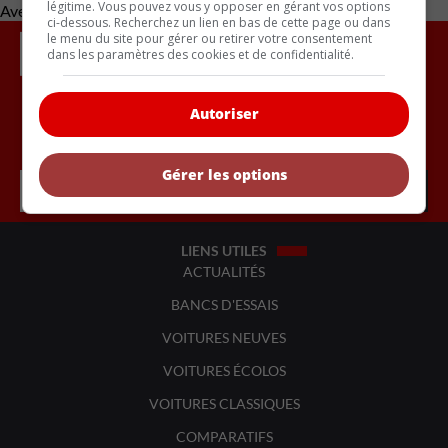
légitime. Vous pouvez vous y opposer en gérant vos options
Avec des renseignements de Carscoops
ci-dessous. Recherchez un lien en bas de cette page ou dans
le menu du site pour gérer ou retirer votre consentement
dans les paramètres des cookies et de confidentialité.
Autoriser
Inscrivez vous à l'infolettre.
Gérer les options
LIENS UTILES
ACTUALITÉS
BANCS D'ESSAIS
VOITURES NEUVES
VOITURES ÉCOLOS
VOITURES CLASSIQUES
COMPARATIFS