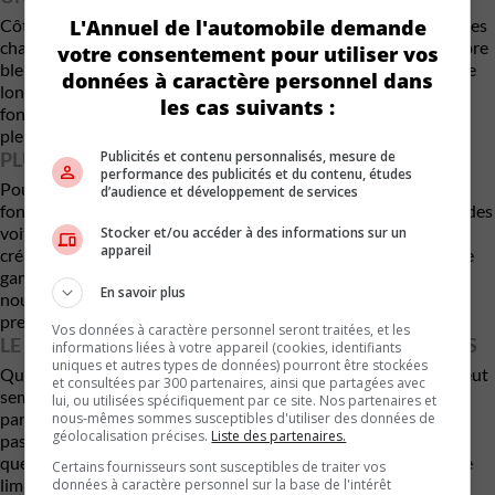
Côté esthétique, la discrétion n’était clairement pas au cahier des
L'Annuel de l'automobile demande
charges. Le vélo arbore une livrée bicolore dominée par le célèbre
votre consentement pour utiliser vos
bleu Bugatti, accompagné d’une signature visuelle imposante le
données à caractère personnel dans
long du cadre. Le message est clair : ce vélo ne cherche pas à se
les cas suivants :
fondre dans la masse. Il s’adresse à une clientèle qui assume
pleinement son goût pour l’exclusivité et la démonstration.
PLUS QU’UN VÉLO, UN OBJET DE PRESTIGE
Publicités et contenu personnalisés, mesure de
performance des publicités et du contenu, études
Pour les concepteurs, le Factor One dépasse largement sa
d’audience et développement de services
fonction première. Il s’inscrit dans une logique similaire à celle des
voitures Bugatti : repousser les limites de l’ingénierie tout en
Stocker et/ou accéder à des informations sur un
appareil
créant un objet statutaire. Dans un marché où les vélos haut de
gamme flirtent déjà avec des prix élevés, Bugatti franchit une
En savoir plus
nouvelle étape. Ici, la rationalité cède la place à l’émotion, au
prestige et à la rareté.
Vos données à caractère personnel seront traitées, et les
LE LUXE SANS COMPROMIS… MÊME À DEUX ROUES
informations liées à votre appareil (cookies, identifiants
uniques et autres types de données) pourront être stockées
Qu’un vélo coûte plus cher qu’une voiture comme la Corolla peut
et consultées par 300 partenaires, ainsi que partagées avec
sembler absurde. Pourtant, dans l’univers Bugatti, cela s’inscrit
lui, ou utilisées spécifiquement par ce site. Nos partenaires et
parfaitement dans la logique de la marque. Le Factor One n’est
nous-mêmes sommes susceptibles d'utiliser des données de
géolocalisation précises.
Liste des partenaires.
pas destiné à démocratiser le cyclisme. Il sert plutôt à rappeler
que, peu importe le nombre de roues, le luxe extrême n’a pas de
Certains fournisseurs sont susceptibles de traiter vos
limites.
données à caractère personnel sur la base de l'intérêt