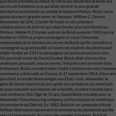
que Buick a fondée au début du siècle qui deviendra le levier qui
servira de fondation à ce qui allait devenir la plus grande
entreprise automobile au monde la General Motors. Buick verra
passé plusieurs grands noms de l’époque. William C. Durant
(fondateur de GM), Charles W. Nash un des premiers
collaborateurs de la firme qui allait fonder plus tard American
Motors. Walter P. Chrysler, patron de Buick jusqu’en 1920 qui ira
fonder en 1924 sa propre compagnie et Louis Chevrolet,
responsable de la division de course de Buick qui fit connaître la
compagnie au grand public à travers ses exploits de pilote avant
d’aller fonder en 1911 la compagnie qui porte encore son nom.
On pourrait croire de David Dunbar Buick allait vivre le rêve
américain, pourtant, vous le verrez, l’histoire s’est terminée bien
tristement, Buick a sombré dans l’oubli. L’histoire de notre homme
commence à Arbroath en Écosse, le 17 septembre 1854. Deux ans
plus tard, la famille Buick émigre aux États-Unis. Alexender, le
père de David meurt trois ans après son arrivée en sol américain
et pour subvenir aux besoins de la famille, sa mère travaille dans
une confiserie. Dès l’âge de 15 ans, David Buick travaille pour la
Alexender Manufacturing company, un fournisseur en matériaux
de plomberie de Détroit. En 1882, Buick et un camarade d’école
William Sherwood reprennent le commerce de plomberie qui file
vers la banqueroute. Au cours des années suivantes, Buick et