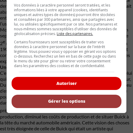
Vos données à caractère personnel seront traitées, et les
dernier un simple rôle de figurant sans aucun pouvoir. Buick avait
informations liées à votre appareil (cookies, identifiants
abandonné sa compagnie, tout simplement. Peu après cette
uniques et autres types de données) pourront être stockées
entente, la Flint Wagon Works déménage tout le matériel de
et consultées par 300 partenaires, ainsi que partagées avec
l’usine de Détroit à Flint au Michigan. Le 19 mai 1903, la Buick
lui, ou utilisées spécifiquement par ce site. Nos partenaires et
nous-mêmes sommes susceptibles d'utiliser des données de
Motor Corporation voit le jour, tout le matériel est relocalisé en
géolocalisation précises.
Liste des partenaires.
septembre dans une nouvelle usine qui commence à produire le
e
Certains fournisseurs sont susceptibles de traiter vos
2
modèle Buick, le modèle B qui arrivera sur le marché le 4 juin
données à caractère personnel sur la base de l'intérêt
1904. Buick demeure dans la compagnie à titre de consultant et
légitime. Vous pouvez vous y opposer en gérant vos options
construit 16 voitures en 1903 et 37 en 1904, toutes des voitures
ci-dessous. Recherchez un lien en bas de cette page ou dans
expérimentales qui se vendent 1 200$ pièce.
le menu du site pour gérer ou retirer votre consentement
dans les paramètres des cookies et de confidentialité.
Une future division de GM
C’est à moment de l’histoire qu’arrive William Crapo Durant, celui
qui allait en 1908 fondé la General Motors. Arrogant, inquisiteur,
Autoriser
Durant était un patron qui prônait le dirigisme et laissait très peu
d’espace à ceux qui les entouraient, une très mauvaise nouvelle
pour Buick, d’un naturel retiré. Bill Durant qui a fait sa fortune
Gérer les options
dans les attelages de chevaux arrive chez Buick à titre de
er
président le 1
novembre 1904 et décide illico d’augmenter la
production, diminué les coûts de production et de situer Buick à
la tête du marché automobile américain. Cette vision des choses
est très éloignée de celle de Buick qui était un artiste qui