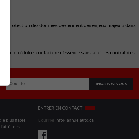
é et la protection des données deviennent des enjeux majeurs dans
eulent réduire leur facture d’essence sans subir les contraintes
ENTRER EN CONTACT
le plus fiable
Courriel
info@annuelauto.ca
l’affût des