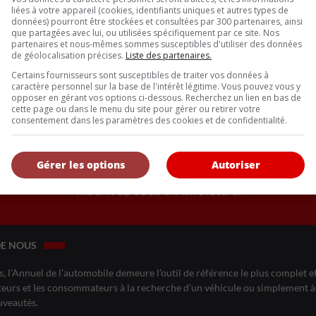
liées à votre appareil (cookies, identifiants uniques et autres types de
données) pourront être stockées et consultées par 300 partenaires, ainsi
que partagées avec lui, ou utilisées spécifiquement par ce site. Nos
partenaires et nous-mêmes sommes susceptibles d'utiliser des données
de géolocalisation précises.
Liste des partenaires.
arge intelligente attirent les consommateurs, mais la cybersécurit
Certains fournisseurs sont susceptibles de traiter vos données à
caractère personnel sur la base de l'intérêt légitime. Vous pouvez vous y
opposer en gérant vos options ci-dessous. Recherchez un lien en bas de
cette page ou dans le menu du site pour gérer ou retirer votre
nchable, beaucoup plus pragmatique que militante. Les acheteurs v
consentement dans les paramètres des cookies et de confidentialité.
Gérer les options
Autoriser
Inscrivez vous à l'infolettre.
DE NOUS
, l’Annuel de l’automobile demeure l’outil de référence le plus complet et 
eurs et les consommateurs à la recherche d’un véhicule ou simplement à 
uveautés.