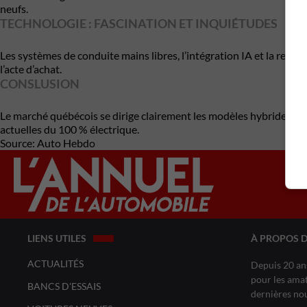
neufs.
TECHNOLOGIE : FASCINATION ET INQUIÉTUDES
Les systèmes de conduite mains libres, l’intégration IA et la rech
l’acte d’achat.
CONSLUSION
Le marché québécois se dirige clairement les modèles hybrides bra
actuelles du 100 % électrique.
Source: Auto Hebdo
LIENS UTILES
À PROPOS 
ACTUALITÉS
Depuis 20 ans
pour les amat
BANCS D'ESSAIS
dernières no