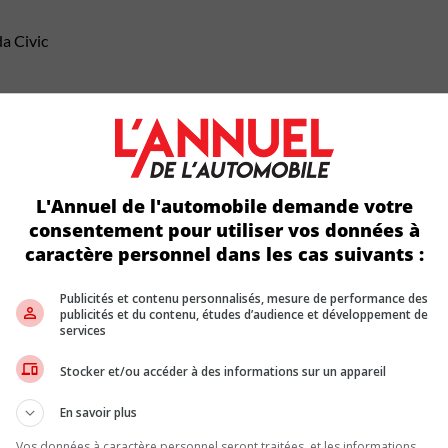
a Civic
véhicules électrifiés, mais la ferveur pour le 100 % électrique s’
rêts à passer à l’électrique. Les hybrides dominent désormais l’int
ghtning et Toyota Land Cruiser.
L'Annuel de l'automobile demande votre
consentement pour utiliser vos données à
caractère personnel dans les cas suivants :
culé de plus de 3 % pour atteindre 61 431 $, tandis que celui des 
Publicités et contenu personnalisés, mesure de performance des
É
publicités et du contenu, études d’audience et développement de
services
hausses de prix. Du côté de l’usagé, la rareté devrait toutefois persi
Stocker et/ou accéder à des informations sur un appareil
En savoir plus
 2025, leur plus forte part en trois ans. Ils représentent aussi 5
Vos données à caractère personnel seront traitées, et les informations