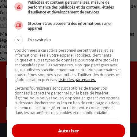
Publicités et contenu personnalisés, mesure de
d’automobiles du Canada appuie cette revendication et demande
performance des publicités et du contenu, études
l’élimination des pénalités jugées excessives.
d’audience et développement de services
UNE APPROCHE MULTI-SOLUTIONS VERS
Stocker et/ou accéder à des informations sur un
L’ÉLECTRIFICATION
appareil
Mazda entend offrir aux clients une gamme diversifiée : hybrides
légers, hybrides classiques, hybrides rechargeables et VÉ à
En savoir plus
batterie complète. L’objectif est une gamme entièrement
Vos données à caractère personnel seront traitées, et les
électrifiée d’ici 2030.
informations liées à votre appareil (cookies, identifiants
Avec des renseignements d’Automotive News Canada
uniques et autres types de données) pourront être stockées
et consultées par 300 partenaires, ainsi que partagées avec
lui, ou utilisées spécifiquement par ce site. Nos partenaires et
nous-mêmes sommes susceptibles d'utiliser des données de
géolocalisation précises.
Liste des partenaires.
Certains fournisseurs sont susceptibles de traiter vos
données à caractère personnel sur la base de l'intérêt
Inscrivez vous à l'infolettre.
légitime. Vous pouvez vous y opposer en gérant vos options
ci-dessous. Recherchez un lien en bas de cette page ou dans
le menu du site pour gérer ou retirer votre consentement
dans les paramètres des cookies et de confidentialité.
Autoriser
LIENS UTILES