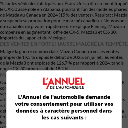
% sur les véhicules fabriqués aux États-Unis a directement frappé
le CX-50 assemblé en Alabama, pourtant l’un des modèles phares
de Mazda au Canada en 2024 (15 % des ventes). Résultat : Mazda
a suspendu sa production pour le marché canadien. « Nous avons
été capables de pivoter rapidement », explique Fleming. Mazda a
compensé en augmentant l’offre de CX-5, Mazda3 et CX-30,
importés du Japon et du Mexique.
DES VENTES EN FORTE HAUSSE MALGRÉ LA TEMPÊTE
Malgré la guerre commerciale, Mazda Canada a vu ses ventes
grimper de 19,5 % depuis le début de 2025. En juillet, les ventes
de la Mazda3 ont explosé de 126,7 % par rapport à 2024, tandis
que le CX-30 progressait de 18,2 %.
MANDATS VZE : UN OBSTACLE POUR MAZDA
Outre les tarifs, les mandats fédéraux et provinciaux sur les VZE
compliquent la tâche des constructeurs. Dès 2026, 20 % des
ventes de véhicules légers devront être électriques, pour
L'Annuel de l'automobile demande
atteindre 100 % en 2035. Fleming juge ces règles « très punitives
votre consentement pour utiliser vos
», surtout au Québec et en Colombie-Britannique, où Mazda
données à caractère personnel dans
détient ses meilleures parts de marché. Elle rappelle aussi que la
fin des rabais fédéraux pour les VÉ a freiné la demande. « Ce dont
les cas suivants :
le marché canadien a besoin, c’est d’une pause sur les mandats
VZE », insiste-t-elle. L’Association des constructeurs mondiaux