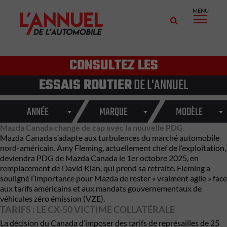
MENU
CONSULTEZ LES
ESSAIS ROUTIER
DE L'ANNUEL
ANNÉE
MARQUE
MODÈLE
Mazda Canada change de cap avec la nouvelle PDG
Mazda Canada s’adapte aux turbulences du marché automobile
nord-américain. Amy Fleming, actuellement chef de l’exploitation,
deviendra PDG de Mazda Canada le 1er octobre 2025, en
remplacement de David Klan, qui prend sa retraite. Fleming a
souligné l’importance pour Mazda de rester « vraiment agile » face
aux tarifs américains et aux mandats gouvernementaux de
véhicules zéro émission (VZE).
TARIFS : LE CX-50 VICTIME COLLATÉRALE
La décision du Canada d’imposer des tarifs de représailles de 25