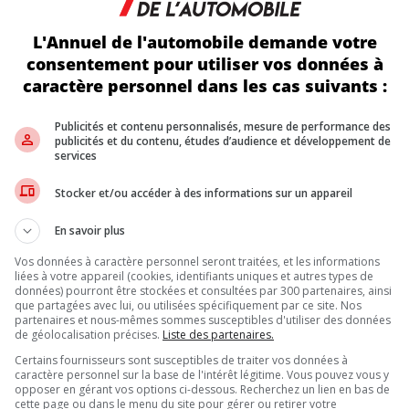
es pour 42 millions de dollars en subventions. L’entreprise a plaidé
articulièrement au Québec, notamment en raison de l’appui publi
L'Annuel de l'automobile demande votre
consentement pour utiliser vos données à
AIREMENT?
caractère personnel dans les cas suivants :
de nouveaux véhicules au Canada pour le deuxième trimestre 2025,
Publicités et contenu personnalisés, mesure de performance des
uaniers de 25 % sur les véhicules américains, en riposte à la guerr
publicités et du contenu, études d’audience et développement de
S VÉS
services
e 45 % au T1 en raison de l’arrêt des subventions, la baisse de Tes
Stocker et/ou accéder à des informations sur un appareil
En savoir plus
Vos données à caractère personnel seront traitées, et les informations
 Canada n’est pas son plus gros marché en volume, son taux d’adopt
liées à votre appareil (cookies, identifiants uniques et autres types de
arifs punitifs et les tensions politiques persisteront, l’avenir d
données) pourront être stockées et consultées par 300 partenaires, ainsi
que partagées avec lui, ou utilisées spécifiquement par ce site. Nos
partenaires et nous-mêmes sommes susceptibles d'utiliser des données
de géolocalisation précises.
Liste des partenaires.
Inscrivez vous à l'infolettre.
Certains fournisseurs sont susceptibles de traiter vos données à
caractère personnel sur la base de l'intérêt légitime. Vous pouvez vous y
opposer en gérant vos options ci-dessous. Recherchez un lien en bas de
cette page ou dans le menu du site pour gérer ou retirer votre