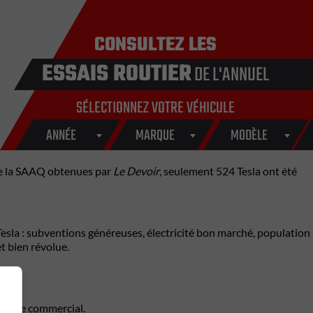
CONSULTEZ LES
ESSAIS ROUTIER
DE L'ANNUEL
SÉLECTIONNEZ VOTRE VÉHICULE
ANNÉE
MARQUE
MODÈLE
 de la SAAQ obtenues par
Le Devoir
, seulement 524 Tesla ont été
Tesla : subventions généreuses, électricité bon marché, population
t bien révolue.
n vide commercial.