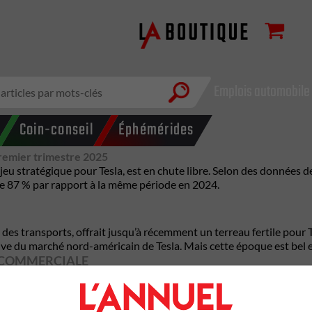
Emplois automobile
Coin-conseil
Éphémérides
premier trimestre 2025
 jeu stratégique pour Tesla, est en chute libre. Selon des données
e 87 % par rapport à la même période en 2024.
des transports, offrait jusqu’à récemment un terreau fertile pour 
tive du marché nord-américain de Tesla. Mais cette époque est bel e
E COMMERCIALE
ébut d’année a provoqué une ruée vers les livraisons, mais aussi u