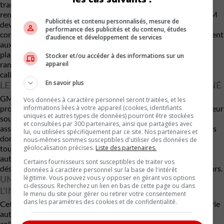
transférer de données de conduite à des agences de
renseignements commerciaux comme Verisk ou LexisNexis. GM
Publicités et contenu personnalisés, mesure de
devra également supprimer les données de conduite encore
performance des publicités et du contenu, études
conservées sans consentement explicite, demander officiellement
d’audience et développement de services
aux courtiers de détruire les données déjà obtenues, mettre en
place un programme renforcé de protection de la vie privée et
Stocker et/ou accéder à des informations sur un
appareil
ransmettre régulièrement des rapports aux autorités
californiennes.
En savoir plus
LE PROGRAMME SMART DRIVER DÉJÀ ABANDONNÉ
GM affirme que ce dossier concerne principalement le
Vos données à caractère personnel seront traitées, et les
informations liées à votre appareil (cookies, identifiants
programme « Smart Driver », abandonné en 2024. Le constructeur
uniques et autres types de données) pourront être stockées
soutient avoir déjà renforcé ses pratiques de confidentialité et
et consultées par 300 partenaires, ainsi que partagées avec
assure vouloir être plus transparent concernant l’utilisation des
lui, ou utilisées spécifiquement par ce site. Nos partenaires et
données personnelles de ses clients. Cette affaire survient
nous-mêmes sommes susceptibles d'utiliser des données de
géolocalisation précises.
Liste des partenaires.
toutefois à un moment délicat pour l’ensemble de l’industrie
automobile, alors que les véhicules connectés génèrent
Certains fournisseurs sont susceptibles de traiter vos
désormais d’immenses quantités de données sur les conducteurs.
données à caractère personnel sur la base de l'intérêt
légitime. Vous pouvez vous y opposer en gérant vos options
UNE DÉCISION QUI POURRAIT SECOUER TOUTE
ci-dessous. Recherchez un lien en bas de cette page ou dans
L’INDUSTRIE AUTOMOBILE
le menu du site pour gérer ou retirer votre consentement
dans les paramètres des cookies et de confidentialité.
Cette poursuite marque un précédent important pour l’industrie
automobile nord-américaine. Les constructeurs modernes
collectent aujourd’hui des données extrêmement détaillées via