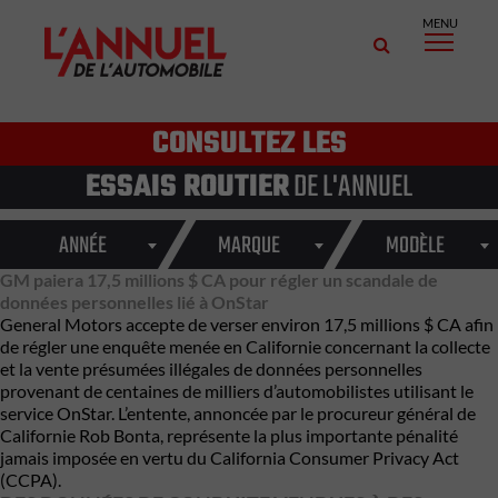
MENU
CONSULTEZ LES
ESSAIS ROUTIER
DE L'ANNUEL
ANNÉE
MARQUE
MODÈLE
GM paiera 17,5 millions $ CA pour régler un scandale de
données personnelles lié à OnStar
General Motors
accepte de verser environ 17,5 millions $ CA afin
de régler une enquête menée en Californie concernant la collecte
et la vente présumées illégales de données personnelles
provenant de centaines de milliers d’automobilistes utilisant le
service
OnStar
. L’entente, annoncée par le procureur général de
Californie
Rob Bonta
, représente la plus importante pénalité
jamais imposée en vertu du California Consumer Privacy Act
(CCPA).