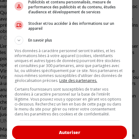
Publicités et contenu personnalisés, mesure de
minoritaire inférieure à 5 %. Une troisième société nommée Ngoc
performance des publicités et du contenu, études
d’audience et développement de services
Quy Investment participera temporairement à la transaction
avant de disparaître complètement de la structure finale. Cette
Stocker et/ou accéder à des informations sur un
présence éphémère soulève elle aussi des questions chez certains
appareil
observateurs.
FOXCONN REVIENT DANS LE PORTRAIT
En savoir plus
L’entente permet également aux nouveaux propriétaires d’utiliser
Vos données à caractère personnel seront traitées, et les
les usines VinFast pour fabriquer des véhicules ou des batteries
informations liées à votre appareil (cookies, identifiants
pour des tiers. Cette clause relance naturellement les
uniques et autres types de données) pourront être stockées
spéculations autour de
Foxconn
, qui avait déjà approché
et consultées par 300 partenaires, ainsi que partagées avec
Vingroup en 2021 afin de discuter des chaînes de production de
lui, ou utilisées spécifiquement par ce site. Nos partenaires et
nous-mêmes sommes susceptibles d'utiliser des données de
VinFast. Même si Vingroup affirme qu’aucune vente à Foxconn ou
géolocalisation précises.
Liste des partenaires.
à un autre manufacturier n’est envisagée actuellement, plusieurs
analystes croient qu’un partenariat industriel pourrait
Certains fournisseurs sont susceptibles de traiter vos
données à caractère personnel sur la base de l'intérêt
éventuellement émerger derrière cette restructuration. Foxconn
légitime. Vous pouvez vous y opposer en gérant vos options
cherche depuis plusieurs années à étendre sa présence dans
ci-dessous. Recherchez un lien en bas de cette page ou dans
l’univers des véhicules électriques, avec des résultats mitigés
le menu du site pour gérer ou retirer votre consentement
jusqu’ici.
dans les paramètres des cookies et de confidentialité.
UNE PRESSION ÉNORME SUR VINFAST
Malgré une présence médiatique importante et des ambitions
Autoriser
mondiales très agressives, VinFast demeure sous forte pression