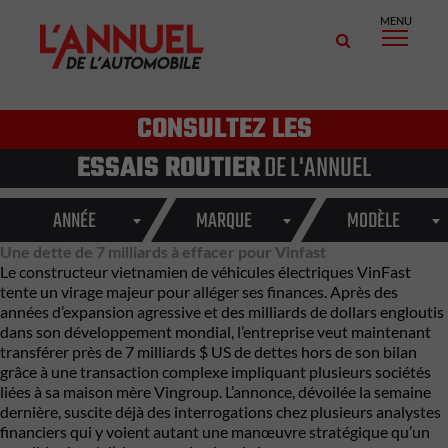
MENU
CONSULTEZ LES
ESSAIS ROUTIER
DE L'ANNUEL
ANNÉE
MARQUE
MODÈLE
Une dette de 7 milliards à effacer pour Vinfast
Le constructeur vietnamien de véhicules électriques
VinFast
tente un virage majeur pour alléger ses finances. Après des
années d’expansion agressive et des milliards de dollars engloutis
dans son développement mondial, l’entreprise veut maintenant
transférer près de 7 milliards $ US de dettes hors de son bilan
grâce à une transaction complexe impliquant plusieurs sociétés
liées à sa maison mère
Vingroup
. L’annonce, dévoilée la semaine
dernière, suscite déjà des interrogations chez plusieurs analystes
financiers qui y voient autant une manœuvre stratégique qu’un