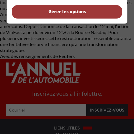
financière. Le constructeur a multiplié les lancements rapides, les
ouvertures de marchés et les investissements massifs en
Gérer les options
Amérique du Nord, en Europe et en Asie, mais les volumes de
ventes restent encore modestes face aux géants chinois et
américains. Depuis l’annonce de la transaction le 12 mai, l’action
de VinFast a perdu environ 12 % à la Bourse Nasdaq. Pour
plusieurs investisseurs, cette restructuration ressemble autant à
une tentative de survie financière qu’à une transformation
stratégique.
Avec des renseignements de Reuters
Inscrivez vous à l'infolettre.
LIENS UTILES