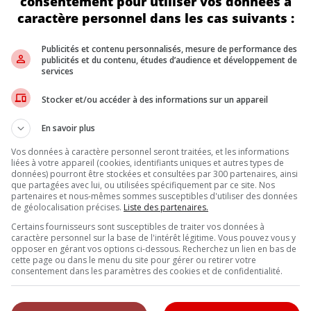
consentement pour utiliser vos données à
id Auto et de Google Built-In, introduisant de nouvelles applicati
caractère personnel dans les cas suivants :
férences téléphoniques et à des réunions programmées, regarder leur
ment de leur véhicule.
Publicités et contenu personnalisés, mesure de performance des
publicités et du contenu, études d’audience et développement de
services
s’est enrichi d’Amazon Prime Video. Initialement disponible pour ce
oche, voire aux voitures Porsche à partir de 2025. En outre, le la
Stocker et/ou accéder à des informations sur un appareil
est à noter que ces deux applications ne seront accessibles que lors
En savoir plus
Vos données à caractère personnel seront traitées, et les informations
liées à votre appareil (cookies, identifiants uniques et autres types de
données) pourront être stockées et consultées par 300 partenaires, ainsi
Inscrivez vous à l'infolettre.
que partagées avec lui, ou utilisées spécifiquement par ce site. Nos
partenaires et nous-mêmes sommes susceptibles d'utiliser des données
de géolocalisation précises.
Liste des partenaires.
Certains fournisseurs sont susceptibles de traiter vos données à
DE NOUS
caractère personnel sur la base de l'intérêt légitime. Vous pouvez vous y
opposer en gérant vos options ci-dessous. Recherchez un lien en bas de
cette page ou dans le menu du site pour gérer ou retirer votre
, l’Annuel de l’automobile demeure l’outil de référence le plus complet et 
consentement dans les paramètres des cookies et de confidentialité.
eurs et les consommateurs à la recherche d’un véhicule ou simplement à 
uveautés.