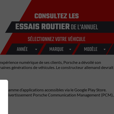
CONSULTEZ LES
ESSAIS ROUTIER
DE L'ANNUEL
SÉLECTIONNEZ VOTRE VÉHICULE
ANNÉE
MARQUE
MODÈLE
’expérience numérique de ses clients, Porsche a dévoilé son
chaines générations de véhicules. Le constructeur allemand devrait
ge gamme d’applications accessibles via le Google Play Store.
tème d’infodivertissement Porsche Communication Management (PCM),