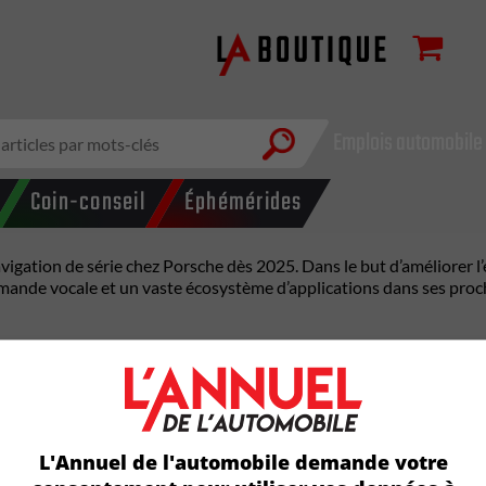
Emplois automobile
Coin-conseil
Éphémérides
vigation de série chez Porsche dès 2025. Dans le but d’améliorer l
ommande vocale et un vaste écosystème d’applications dans ses pro
oduits Google, notamment Google Maps, Google Assistant et une lar
tinueront à profiter de l’interface utilisateur familière du sys
e à jour.
L'Annuel de l'automobile demande votre