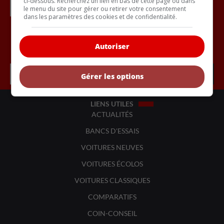
ci-dessous. Recherchez un lien en bas de cette page ou dans
le menu du site pour gérer ou retirer votre consentement
dans les paramètres des cookies et de confidentialité.
Inscrivez vous à l'infolettre.
Autoriser
Gérer les options
LIENS UTILES
ACTUALITÉS
BANCS D'ESSAIS
VOITURES NEUVES
VOITURES ÉCOLOS
VOITURES CLASSIQUES
COMPARATIFS
COIN-CONSEIL