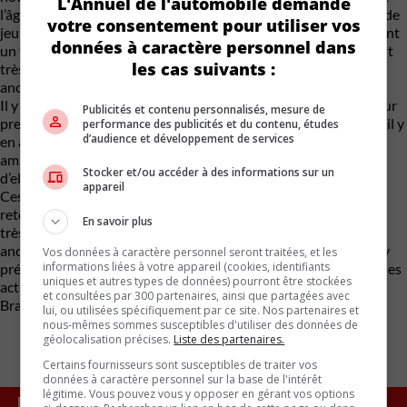
L'Annuel de l'automobile demande
l’âge des nouveaux adhérents à la voiture ancienne. Beaucoup de
votre consentement pour utiliser vos
jeunes embarquent dans le hobby, et ça c’est génial. Ils apportent
données à caractère personnel dans
un vent nouveau de fraîcheur et de dynamisme. Ces jeunes sont
les cas suivants :
très motivés et ont envies de vivre le passé de et par la voiture
ancienne.
Il y a, autour de l’atelier, trois jeunes femmes qui ont achetés leur
Publicités et contenu personnalisés, mesure de
première voiture ancienne, 21, 25, 27 ans. Ces trois femmes, et il y
performance des publicités et du contenu, études
d’audience et développement de services
en a d’autres j’en suis certain, deviennent les nouvelles
ambassadrices de la voiture ancienne et de son hobby, autour
Stocker et/ou accéder à des informations sur un
d’elles.
appareil
Ces jeunes personnes ne peuvent pas être taxées de vouloir
retourner vivre dans le passé, ils ne l’ont pas vécu. Ils prouvent
En savoir plus
très bien que c’est -vivre le passé- que de rouler en voiture
ancienne. Ces jeunes doivent avoir leur place dans notre hobby
Vos données à caractère personnel seront traitées, et les
informations liées à votre appareil (cookies, identifiants
préféré avec des voitures intéressante à prix raisonnables et des
uniques et autres types de données) pourront être stockées
activités qui leur plaisent à eux aussi.
et consultées par 300 partenaires, ainsi que partagées avec
Bravo à ces jeunes et bienvenue!
lui, ou utilisées spécifiquement par ce site. Nos partenaires et
nous-mêmes sommes susceptibles d'utiliser des données de
géolocalisation précises.
Liste des partenaires.
Certains fournisseurs sont susceptibles de traiter vos
données à caractère personnel sur la base de l'intérêt
légitime. Vous pouvez vous y opposer en gérant vos options