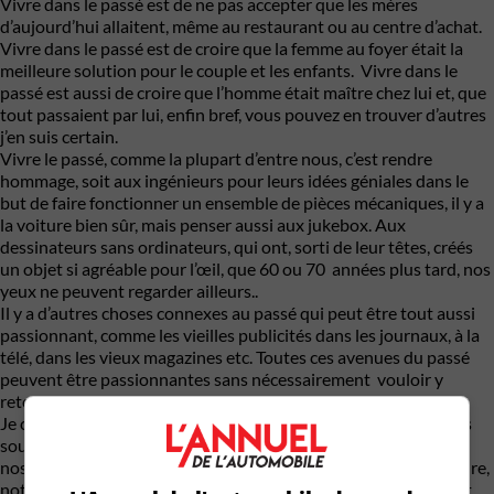
Vivre dans le passé est de ne pas accepter que les mères
d’aujourd’hui allaitent, même au restaurant ou au centre d’achat.
Vivre dans le passé est de croire que la femme au foyer était la
meilleure solution pour le couple et les enfants. Vivre dans le
passé est aussi de croire que l’homme était maître chez lui et, que
tout passaient par lui, enfin bref, vous pouvez en trouver d’autres
j’en suis certain.
Vivre le passé, comme la plupart d’entre nous, c’est rendre
hommage, soit aux ingénieurs pour leurs idées géniales dans le
but de faire fonctionner un ensemble de pièces mécaniques, il y a
la voiture bien sûr, mais penser aussi aux jukebox. Aux
dessinateurs sans ordinateurs, qui ont, sorti de leur têtes, créés
un objet si agréable pour l’œil, que 60 ou 70 années plus tard, nos
yeux ne peuvent regarder ailleurs..
Il y a d’autres choses connexes au passé qui peut être tout aussi
passionnant, comme les vieilles publicités dans les journaux, à la
télé, dans les vieux magazines etc. Toutes ces avenues du passé
peuvent être passionnantes sans nécessairement vouloir y
retourner pour y vivre.
Je comprends pourquoi certaines personnes pensent que nous
souhaitons retourner dans le passé lorsqu’ils nous voient dans
nos vieilles voitures, c’est simple à comprendre, l’âge de la voiture,
notre âge actuel, etc. Cependant, ce qui est très intéressant, est