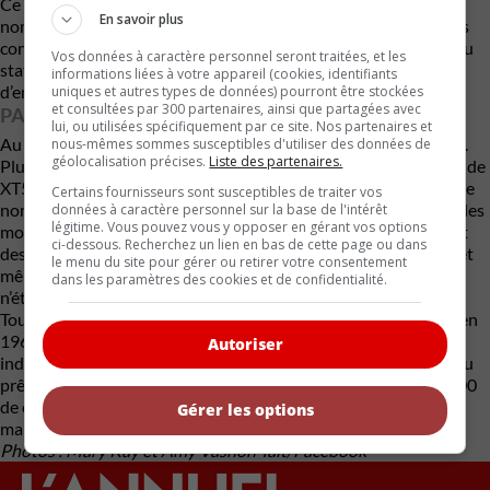
Ce symbole de succès est cependant réservé à un très petit
En savoir plus
nombre de personnes. L’entreprise affirme qu’environ 1,5 % des
conseillères en beauté indépendantes de Mary Kay accèdent au
Vos données à caractère personnel seront traitées, et les
statut de directrice des ventes indépendante et environ 10 %
informations liées à votre appareil (cookies, identifiants
d’entre elles obtiennent l’emblématique Cadillac rose.
uniques et autres types de données) pourront être stockées
et consultées par 300 partenaires, ainsi que partagées avec
PAS SEULEMENT DES CADILLAC ROSES
lui, ou utilisées spécifiquement par ce site. Nos partenaires et
Au fil des ans, Mary Kay a offert une grande variété de Cadillac.
nous-mêmes sommes susceptibles d'utiliser des données de
géolocalisation précises.
Liste des partenaires.
Plus récemment, selon le niveau de réussite atteint, il s’agissait de
XT5, de CTS et d’Escalade. Mais ce programme qui est assorti de
Certains fournisseurs sont susceptibles de traiter vos
nombreux niveaux de réussite a donné accès au prêt de véhicules
données à caractère personnel sur la base de l'intérêt
légitime. Vous pouvez vous y opposer en gérant vos options
moins prestigieux comme, par exemple, des Chevrolet Cruze et
ci-dessous. Recherchez un lien en bas de cette page ou dans
des Equinox, des Ford Focus et des Escape, des Toyota Camry et
le menu du site pour gérer ou retirer votre consentement
même des BMW 320i et des Mini Cooper. Des véhicules qui
dans les paramètres des cookies et de confidentialité.
n’étaient pas nécessairement intégralement de couleur rose.
Toujours selon Mary Kay, depuis la création de ce programme en
1969, plus de 171 000 membres de la force de vente
Autoriser
indépendante se sont qualifiés ou requalifiés pour bénéficier du
prêt d’un véhicule. De plus, il y aurait actuellement plus de 3 600
de ces véhicules en circulation dans les différents pays où la
Gérer les options
marque est présente, dont plus de 1 000 Cadillac roses.
Photos : Mary Kay et Amy Vashon Tait/Facebook