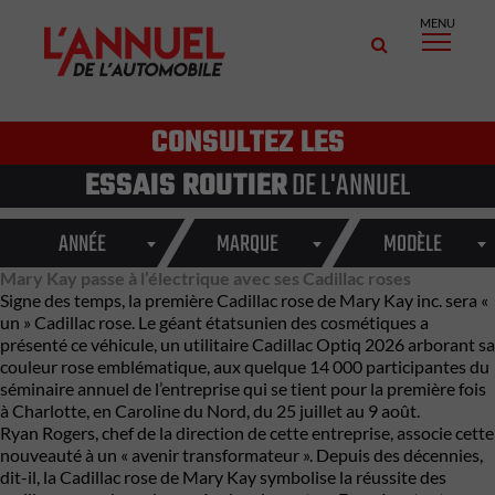
MENU
CONSULTEZ LES
ESSAIS ROUTIER
DE L'ANNUEL
ANNÉE
MARQUE
MODÈLE
Mary Kay passe à l’électrique avec ses Cadillac roses
Signe des temps, la première Cadillac rose de Mary Kay inc. sera «
un »
Cadillac
rose. Le géant étatsunien des cosmétiques a
présenté ce véhicule, un utilitaire
Cadillac Optiq
2026 arborant sa
couleur rose emblématique, aux quelque 14 000 participantes du
séminaire annuel de l’entreprise qui se tient pour la première fois
à Charlotte, en Caroline du Nord, du 25 juillet au 9 août.
Ryan Rogers, chef de la direction de cette entreprise, associe cette
nouveauté à un « avenir transformateur ». Depuis des décennies,
dit-il, la
Cadillac
rose de Mary Kay symbolise la réussite des