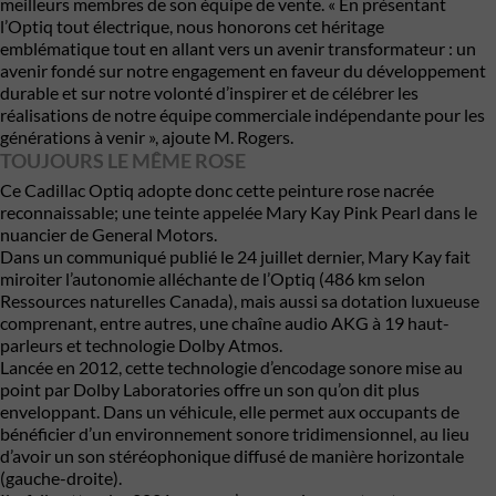
meilleurs membres de son équipe de vente. « En présentant
l’Optiq tout électrique, nous honorons cet héritage
emblématique tout en allant vers un avenir transformateur : un
avenir fondé sur notre engagement en faveur du développement
durable et sur notre volonté d’inspirer et de célébrer les
réalisations de notre équipe commerciale indépendante pour les
générations à venir », ajoute M. Rogers.
TOUJOURS LE MÊME ROSE
Ce
Cadillac
Optiq adopte donc cette peinture rose nacrée
reconnaissable; une teinte appelée Mary Kay Pink Pearl dans le
nuancier de General Motors.
Dans un communiqué publié le 24 juillet dernier, Mary Kay fait
miroiter l’autonomie alléchante de l’Optiq (486 km selon
Ressources naturelles Canada), mais aussi sa dotation luxueuse
comprenant, entre autres, une chaîne audio AKG à 19 haut-
parleurs et technologie Dolby Atmos.
Lancée en 2012, cette technologie d’encodage sonore mise au
point par Dolby Laboratories offre un son qu’on dit plus
enveloppant. Dans un véhicule, elle permet aux occupants de
bénéficier d’un environnement sonore tridimensionnel, au lieu
d’avoir un son stéréophonique diffusé de manière horizontale
(gauche-droite).