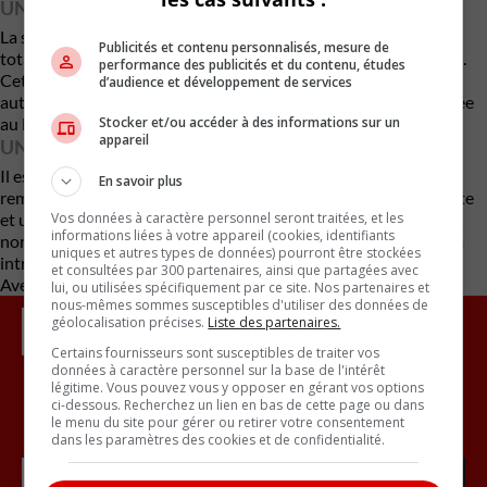
UNE FORTERESSE ROULANTE
La sécurité est le véritable argument-clé avec 40 capteurs au
Publicités et contenu personnalisés, mesure de
total, 18 caméras, 1 lidar, 9 radars et 12 capteurs ultrasoniques.
performance des publicités et du contenu, études
Cette quincaillerie permettra éventuellement la conduite
d’audience et développement de services
automatisée de niveau 3, même si la fonction ne sera pas activée
Stocker et/ou accéder à des informations sur un
au lancement.
appareil
UN PARI RISQUÉ
Il est déjà possible de réserver l’Afeela 1 avec un dépôt
En savoir plus
remboursable de 200 $ US. Reste à voir si une sécurité de pointe
Vos données à caractère personnel seront traitées, et les
et une console de jeux embarquée suffiront à séduire un public
informations liées à votre appareil (cookies, identifiants
nord-américain de plus en plus exigeant. Pour l’instant, l’Afeela
uniques et autres types de données) pourront être stockées
intrigue… mais ne convainc pas totalement.
et consultées par 300 partenaires, ainsi que partagées avec
Avec des renseignements d’Inside EV,S
lui, ou utilisées spécifiquement par ce site. Nos partenaires et
nous-mêmes sommes susceptibles d'utiliser des données de
géolocalisation précises.
Liste des partenaires.
Certains fournisseurs sont susceptibles de traiter vos
données à caractère personnel sur la base de l'intérêt
légitime. Vous pouvez vous y opposer en gérant vos options
ci-dessous. Recherchez un lien en bas de cette page ou dans
Inscrivez vous à l'infolettre.
le menu du site pour gérer ou retirer votre consentement
dans les paramètres des cookies et de confidentialité.