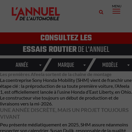
MENU
CONSULTEZ LES
ESSAIS ROUTIER
DE L'ANNUEL
ANNÉE
MARQUE
MODÈLE
Les premières Afeela sortent de la chaîne de montage
La coentreprise Sony Honda Mobility (SHM) vient de franchir une
étape clé : la préproduction de sa toute première voiture, l’Afeela
1, est officiellement lancée à l’usine Honda d’East Liberty, en Ohio.
Le constructeur vise toujours un début de production et de
livraisons vers la mi-2026.
UNE ANNÉE DISCRÈTE, MAIS UN PROJET TOUJOURS
VIVANT
Peu présente médiatiquement en 2025, SHM assure néanmoins
respecter son calendrier. Susan Dulik, responsable de la qualité