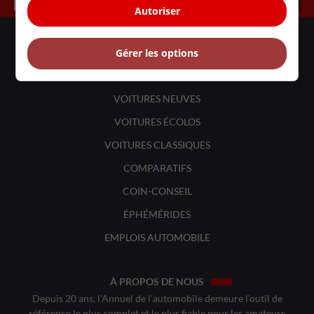
Autoriser
LIENS UTILES
Gérer les options
ACTUALITÉS
BANCS D'ESSAIS
VOITURES NEUVES
VOITURES ÉCOLOS
VOITURES CLASSIQUES
COMPARATIFS
COIN-CONSEIL
ÉPHÉMÉRIDES
EMPLOIS AUTOMOBILE
À PROPOS DE NOUS
Depuis 20 ans, l’Annuel de l’automobile demeure l’outil de
référence le plus complet et le plus fiable pour les amateurs