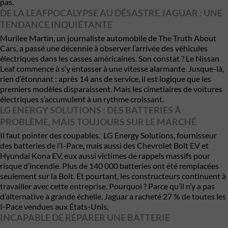
pas.
DE LA LEAFPOCALYPSE AU DÉSASTRE JAGUAR : UNE
TENDANCE INQUIÉTANTE
Murilee Martin, un journaliste automobile de The Truth About
Cars, a passé une décennie à observer l’arrivée des véhicules
électriques dans les casses américaines. Son constat ? Le Nissan
Leaf commence à s’y entasser à une vitesse alarmante. Jusque-là,
rien d’étonnant : après 14 ans de service, il est logique que les
premiers modèles disparaissent. Mais les cimetiaires de voitures
électriques s’accumulent à un rythme croissant.
LG ENERGY SOLUTIONS : DES BATTERIES À
PROBLÈME, MAIS TOUJOURS SUR LE MARCHÉ
Il faut pointer des coupables. LG Energy Solutions, fournisseur
des batteries de l’I-Pace, mais aussi des Chevrolet Bolt EV et
Hyundai Kona EV, eux aussi victimes de rappels massifs pour
risque d’incendie. Plus de 140 000 batteries ont été remplacées
seulement sur la Bolt. Et pourtant, les constructeurs continuent à
travailler avec cette entreprise. Pourquoi ? Parce qu’il n’y a pas
d’alternative à grande échelle. Jaguar a racheté 27 % de toutes les
I-Pace vendues aux États-Unis,
INCAPABLE DE RÉPARER UNE BATTERIE