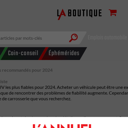
Emplois automobile
Coin-conseil
Éphémérides
lus recommandés pour 2024
iste
 les plus fiables pour 2024. Acheter un véhicule peut être une expé
isque de rencontrer des problèmes de fiabilité augmente. Cependant
pe de carrosserie que vous recherchez.
 liste. Avant de plonger dans les détails, expliquons comment Cons
rès de ses membres. Tous les véhicules sélectionnés ont bien perfor