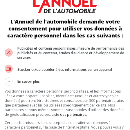
elon les résultats des enquêtes).
s places dans les catégories de prix de 10 000 $ à 15 000 $, 20 000
’une des meilleures valeurs pour une voiture d’occasion ». La Prius,
tures recommandées.
L'Annuel de l'automobile demande votre
 la HR-V, l’Accord et la Fit considérés comme des achats d’occasion
consentement pour utiliser vos données à
 ne recommandent qu’un seul véhicule. La seule voiture d’occasion
caractère personnel dans les cas suivants :
 dans les catégories des petites voitures (Toyota Prius 2023), de
ES
Publicités et contenu personnalisés, mesure de performance des
publicités et du contenu, études d’audience et développement de
services
seulement une Ford recommandée. La C-Max de 2015-2016 est l’une 
llac XT5 de 2019 et 2023 et les Buick Envision de 2017, 2019-202
Stocker et/ou accéder à des informations sur un appareil
 En effet, aucune Volkswagen ne figure sur la liste. L’organisati
En savoir plus
 mieux de vous tourner vers une Lexus ou une Acura. Plusieurs modè
e seul véhicule de luxe représenté dans toutes les catégories de pri
Vos données à caractère personnel seront traitées, et les informations
liées à votre appareil (cookies, identifiants uniques et autres types de
casion, il est important de noter que les consommateurs doivent fa
données) pourront être stockées et consultées par 300 partenaires, ainsi
 les voitures d’occasion que nous recommandons, il peut y avoir de
que partagées avec lui, ou utilisées spécifiquement par ce site. Nos
s. »
partenaires et nous-mêmes sommes susceptibles d'utiliser des données
de géolocalisation précises.
Liste des partenaires.
Certains fournisseurs sont susceptibles de traiter vos données à
caractère personnel sur la base de l'intérêt légitime. Vous pouvez vous y