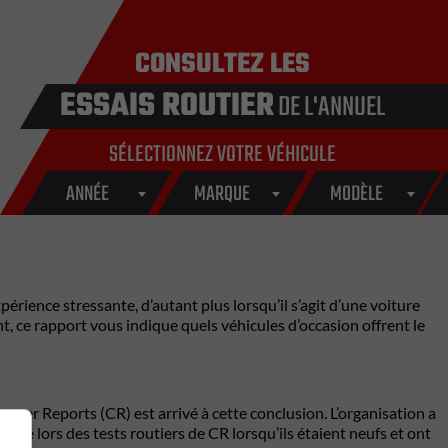
CONSULTEZ LES
ESSAIS ROUTIER
DE L'ANNUEL
SÉLECTIONNEZ VOTRE VÉHICULE
ANNÉE
MARQUE
MODÈLE
rience stressante, d’autant plus lorsqu’il s’agit d’une voiture
, ce rapport vous indique quels véhicules d’occasion offrent le
umer Reports (CR) est arrivé à cette conclusion. L’organisation a
mé lors des tests routiers de CR lorsqu’ils étaient neufs et ont