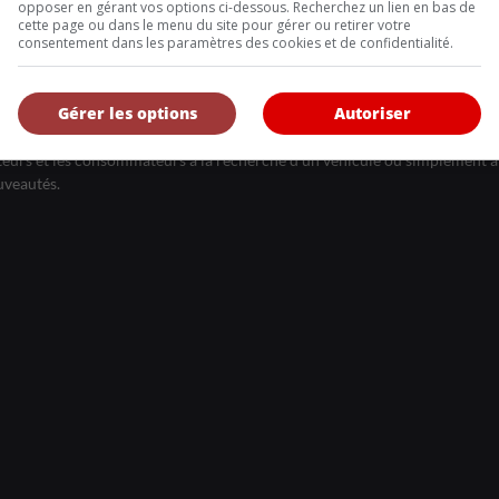
Inscrivez vous à l'infolettre.
opposer en gérant vos options ci-dessous. Recherchez un lien en bas de
cette page ou dans le menu du site pour gérer ou retirer votre
consentement dans les paramètres des cookies et de confidentialité.
DE NOUS
Gérer les options
Autoriser
, l’Annuel de l’automobile demeure l’outil de référence le plus complet et 
eurs et les consommateurs à la recherche d’un véhicule ou simplement à 
uveautés.