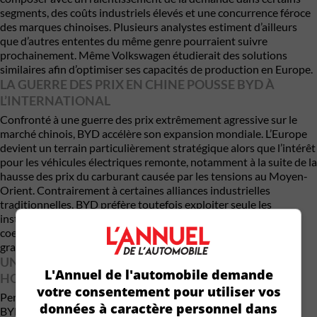
segments, des coûts industriels élevés et une concurrence féroce
des marques chinoises. Plusieurs analystes estiment d’ailleurs
que d’autres ententes du même genre pourraient suivre
prochainement. Même
Volkswagen
étudierait des solutions
similaires afin d’optimiser ses capacités de production en Europe.
LA GUERRE DES PRIX EN CHINE POUSSE BYD À
L’INTERNATIONAL
Confronté à une guerre des prix extrêmement agressive sur le
marché chinois, BYD accélère son expansion mondiale. L’Europe
devient un terrain particulièrement stratégique alors que l’intérêt
pour les véhicules électriques remonte, notamment à la suite de la
hausse des prix du carburant causée par les tensions au Moyen-
Orient. Contrairement à certaines alliances industrielles
traditionnelles, BYD préfère toutefois exploiter seule les
installations qu’elle pourrait reprendre plutôt que de créer des
coentreprises. Selon Stella Li, cette approche simplifie
grandement les opérations et la gestion industrielle.
UNE USINE MAJEURE DÉJÀ EN CONSTRUCTION EN
L'Annuel de l'automobile demande
HONGRIE
votre consentement pour utiliser vos
Pendant que les discussions se poursuivent ailleurs en Europe,
données à caractère personnel dans
BYD avance rapidement avec sa nouvelle usine de Szeged, en