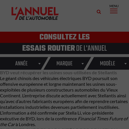
MENU
CONSULTEZ LES
ESSAIS ROUTIER
DE L'ANNUEL
ANNÉE
MARQUE
MODÈLE
BYD veut récupérer les usines sous-utilisées de Stellantis
Le géant chinois des véhicules électriques
BYD
poursuit son
offensive européenne et lorgne maintenant les usines sous-
exploitées de plusieurs constructeurs automobiles du Vieux
Continent. L’entreprise discute actuellement avec
Stellantis
ainsi
qu’avec d’autres fabricants européens afin de reprendre certaines
installations industrielles devenues partiellement inutilisées.
L’information a été confirmée par Stella Li, vice-présidente
exécutive de BYD, lors de la conférence
Financial Times Future of
the Car
à Londres.