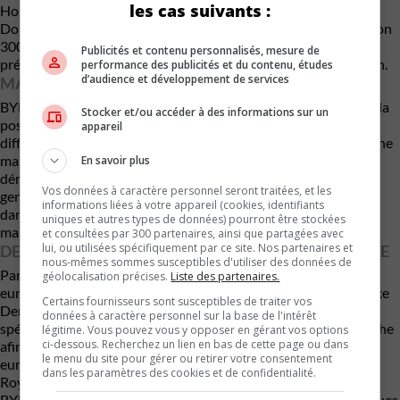
les cas suivants :
Hongrie. Le site doit notamment assembler les modèles
BYD
Dolphin Surf
et
BYD Atto 2
. La capacité visée atteindrait environ
300 000 véhicules par année, ce qui donnerait à BYD une
Publicités et contenu personnalisés, mesure de
présence industrielle significative au cœur du marché européen.
performance des publicités et du contenu, études
d’audience et développement de services
MASERATI DANS LA MIRE ?
BYD ne se limite pas aux usines. Le constructeur analyse aussi la
Stocker et/ou accéder à des informations sur un
possibilité d’acquérir certaines marques européennes en
appareil
difficulté. Stella Li a notamment mentionné
Maserati
comme une
marque « très intéressante », tout en précisant qu’aucune
En savoir plus
démarche concrète n’avait été entreprise pour le moment. Ce
Vos données à caractère personnel seront traitées, et les
genre d’acquisition permettrait à BYD d’accélérer sa crédibilité
informations liées à votre appareil (cookies, identifiants
dans le segment haut de gamme européen, un secteur où les
uniques et autres types de données) pourront être stockées
marques chinoises cherchent encore à gagner du prestige.
et consultées par 300 partenaires, ainsi que partagées avec
lui, ou utilisées spécifiquement par ce site. Nos partenaires et
DENZA PRÉPARE SON OFFENSIVE HAUT DE GAMME
nous-mêmes sommes susceptibles d'utiliser des données de
Parallèlement, BYD renforce activement ses équipes
géolocalisation précises.
Liste des partenaires.
européennes afin de soutenir le lancement de sa marque de luxe
Certains fournisseurs sont susceptibles de traiter vos
Denza
. Le constructeur recrute actuellement plusieurs
données à caractère personnel sur la base de l'intérêt
spécialistes provenant de constructeurs réputés comme
Porsche
légitime. Vous pouvez vous y opposer en gérant vos options
ci-dessous. Recherchez un lien en bas de cette page ou dans
afin de développer des véhicules mieux adaptés aux goûts
le menu du site pour gérer ou retirer votre consentement
européens. Denza doit d’ailleurs être commercialisée au
dans les paramètres des cookies et de confidentialité.
Royaume-Uni dès cette année. Cette stratégie démontre que
BYD ne souhaite plus seulement vendre des véhicules électriques