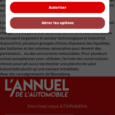
abordables en Europe, mais également concurrencer directement
Autoriser
les constructeurs premium établis.
UNE TRANSFORMATION PROFONDE
L’intérêt de BYD pour les usines européennes illustre à quel point
Gérer les options
l’équilibre de l’industrie automobile mondiale est en train de
changer. Il y a à peine une décennie, les constructeurs européens
dominaient largement le secteur technologique et industriel.
Aujourd’hui, plusieurs groupes chinois disposent des liquidités,
des batteries et des volumes nécessaires pour devenir des
partenaires… ou des concurrents redoutables. Pour plusieurs
usines européennes sous-utilisées, l’arrivée des constructeurs
chinois pourrait aussi représenter une planche de salut
industrielle plutôt qu’une menace immédiate.
Avec des renseignements de Bloomberg
Inscrivez vous à l'infolettre.