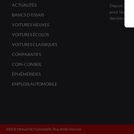
ACTUALITÉS
Depuis 20 ans
pour les amat
BANCS D'ESSAIS
dernières no
VOITURES NEUVES
VOITURES ÉCOLOS
VOITURES CLASSIQUES
COMPARATIFS
COIN-CONSEIL
ÉPHÉMÉRIDES
EMPLOIS AUTOMOBILE
2026 ©️ L’Annuel de l’automobile. Tous droits réservés