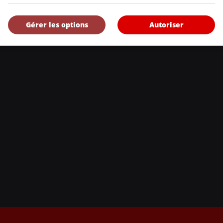
, l’Annuel de l’automobile demeure l’outil de référence le plus complet et 
eurs et les consommateurs à la recherche d’un véhicule ou simplement à 
Gérer les options
Autoriser
uveautés.