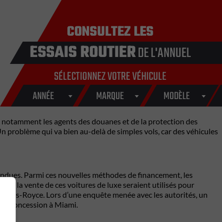
CONSULTEZ LES
ESSAIS ROUTIER
DE L'ANNUEL
SÉLECTIONNEZ VOTRE VÉHICULE
ANNÉE
MARQUE
MODÈLE
, notamment les agents des douanes et de la protection des
Un problème qui va bien au-delà de simples vols, car des véhicules
ttendues. Parmi ces nouvelles méthodes de financement, les
nt de la vente de ces voitures de luxe seraient utilisés pour
 et Rolls-Royce. Lors d’une enquête menée avec les autorités, un
une concession à Miami.