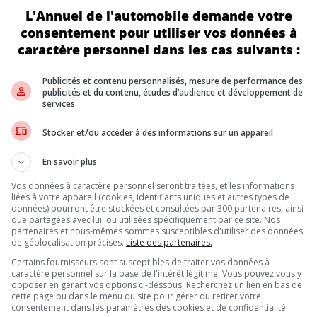
L'Annuel de l'automobile demande votre
 Libye, en Jordanie, en Turquie et aux Émirats arabes unis. La ven
consentement pour utiliser vos données à
activités terroristes.
caractère personnel dans les cas suivants :
Publicités et contenu personnalisés, mesure de performance des
once complexe. On cite dans une dépêche le port de Savannah, en Ge
publicités et du contenu, études d’audience et développement de
née. Face à un tel volume, retrouver des voitures volées s’apparen
services
nah en 2023. Leur valeur totale est estimée à environ 7 millions d
 au Canada et aux États-Unis pour comprendre très vite que les mont
Stocker et/ou accéder à des informations sur un appareil
En savoir plus
nationale, où des voitures volées aux États-Unis et au Canada financ
Vos données à caractère personnel seront traitées, et les informations
 volonté d’agir, ce sera une bataille difficile.
liées à votre appareil (cookies, identifiants uniques et autres types de
données) pourront être stockées et consultées par 300 partenaires, ainsi
que partagées avec lui, ou utilisées spécifiquement par ce site. Nos
partenaires et nous-mêmes sommes susceptibles d'utiliser des données
de géolocalisation précises.
Liste des partenaires.
Inscrivez vous à l'infolettre.
Certains fournisseurs sont susceptibles de traiter vos données à
caractère personnel sur la base de l'intérêt légitime. Vous pouvez vous y
opposer en gérant vos options ci-dessous. Recherchez un lien en bas de
cette page ou dans le menu du site pour gérer ou retirer votre
DE NOUS
consentement dans les paramètres des cookies et de confidentialité.