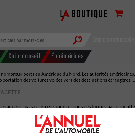
Emplois automobile
Coin-conseil
Éphémérides
de nombreux ports en Amérique du Nord. Les autorités américaines
’exportation des voitures volées vers des destinations étrangères. 
FACETTE
ères années, mais celle-ci se poursuit sous des formes parfois ina
 rapportées par
Atlanta News First
, des millions de dollars provena
en priorité des véhicules de haute gamme, tels que Bentley, Ferrari
ni Urus a été découvert. Ce dernier véhicule avait été volé dans 