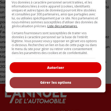
Sur le plan financier, l’Atlas 2026 peut être considéré comme un
Vos données à caractère personnel seront traitées, et les
informations liées à votre appareil (cookies, identifiants
investissement, de la même façon que le système SAAQClic a été
uniques et autres types de données) pourront être stockées
un investissement. Son prix de départ frôle les 51 000 $ pour la
et consultées par 300 partenaires, ainsi que partagées avec
version de base (Comfortline), et grimpe au-delà des 60 000$
lui, ou utilisées spécifiquement par ce site. Nos partenaires et
pour la déclinaison Execline.
nous-mêmes sommes susceptibles d'utiliser des données de
géolocalisation précises.
Liste des partenaires.
À ce prix, l’acheteur se retrouve face à un dilemme cornélien.
Faut-il craquer pour ce modèle en fin de cycle ? Si vous avez un
Certains fournisseurs sont susceptibles de traiter vos
besoin immédiat d’un espace gargantuesque, que vous appréciez
données à caractère personnel sur la base de l'intérêt
légitime. Vous pouvez vous y opposer en gérant vos options
une dynamique de conduite germanique étonnamment agile et
ci-dessous. Recherchez un lien en bas de cette page ou dans
que la facture d’essence n’est pas un obstacle, l’Atlas actuel est un
le menu du site pour gérer ou retirer votre consentement
compagnon de route compétent.
dans les paramètres des cookies et de confidentialité.
Mais pour le consommateur rationnel, l’édition 2026 est à
considérer pour ce qu’elle est : sur le bord de disparaître. L’Atlas
2027 à l’horizon promet une refonte majeure et ce fameux
Autoriser
moteur hybride qui viendra s’occuper de son problème de
boisson, la patience est très certainement la plus grande des
vertus.
Gérer les options