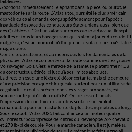
faiblesses.
Abordons immédiatement l’éléphant dans la pièce, ou plutôt, le
mastodonte sur la route. L’Atlas a toujours été le plus américain
des véhicules allemands, conçu spécifiquement pour l’appétit
insatiable d’espace des conducteurs états-uniens, aussi bien que
des Québécois. C’est un salon sur roues capable d’accueillir sept
adultes et tous leurs bagages sans qu’ils aient à jouer du coude. Et
malgré ça, c’est au moment où l’on prend le volant que la véritable
magie opère.
Contre toute attente, et au mépris des lois fondamentales de la
physique, l’Atlas se comporte sur la route comme une très grosse
Volkswagen Golf. C’est le miracle de la fameuse plateforme MQB
du constructeur, étirée ici jusqu’à ses limites absolues.
La direction est d’une légèreté déconcertante, mais elle demeure
d’une précision presque chirurgicale, surtout pour un utilitaire de
ce gabarit. Le roulis, présent dans les virages prononcés, est
somme toute plutôt bien maîtrisé. On ne ressent jamais
l’impression de conduire un autobus scolaire, un exploit
remarquable pour un mastodonte de plus de cinq mètres de long.
Sous le capot, l’Atlas 2026 fait confiance à un moteur quatre
cylindres turbocompressé de 2 litres qui développe 269 chevaux
et 273 lb-pi de couple. Pour le marché canadien, il est jumelé au
rouage intégral 4Motion de série. La mécanique fait un travail