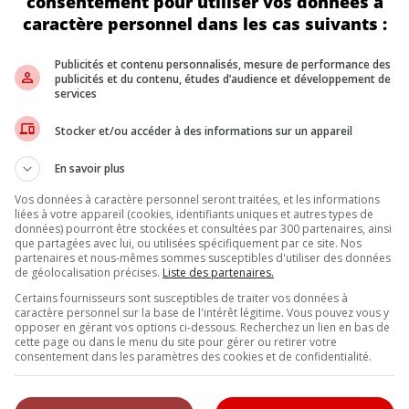
consentement pour utiliser vos données à
caractère personnel dans les cas suivants :
de neuvième génération, attendue vers 2029. Ce modèle sera 100 % 
Publicités et contenu personnalisés, mesure de performance des
eur ne soit confirmée pour l’instant, la flexibilité de la plateform
publicités et du contenu, études d’audience et développement de
services
Stocker et/ou accéder à des informations sur un appareil
as prioritaire pour les modèles à prolongateur d’autonomie. Sur c
que du Nord et en Asie, cette approche pourrait bien renforcer l’
En savoir plus
Vos données à caractère personnel seront traitées, et les informations
liées à votre appareil (cookies, identifiants uniques et autres types de
données) pourront être stockées et consultées par 300 partenaires, ainsi
Inscrivez vous à l'infolettre.
que partagées avec lui, ou utilisées spécifiquement par ce site. Nos
partenaires et nous-mêmes sommes susceptibles d'utiliser des données
de géolocalisation précises.
Liste des partenaires.
Certains fournisseurs sont susceptibles de traiter vos données à
DE NOUS
caractère personnel sur la base de l'intérêt légitime. Vous pouvez vous y
opposer en gérant vos options ci-dessous. Recherchez un lien en bas de
cette page ou dans le menu du site pour gérer ou retirer votre
, l’Annuel de l’automobile demeure l’outil de référence le plus complet et 
consentement dans les paramètres des cookies et de confidentialité.
eurs et les consommateurs à la recherche d’un véhicule ou simplement à 
uveautés.