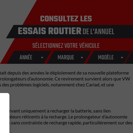
CONSULTEZ LES
ESSAIS ROUTIER
DE L'ANNUEL
SÉLECTIONNEZ VOTRE VÉHICULE
ANNÉE
MARQUE
MODÈLE
fiait depuis des années le déploiement de sa nouvelle plateforme
prolongateurs d’autonomie. Ce revirement survient alors que VW
s des problèmes logiciels, notamment chez Cariad, et une
s servant uniquement à recharger la batterie, sans lien
sommateurs réticents à la recharge. Le prolongateur d’autonomie
riques sans contrainte de recharge rapide, particulièrement sur des