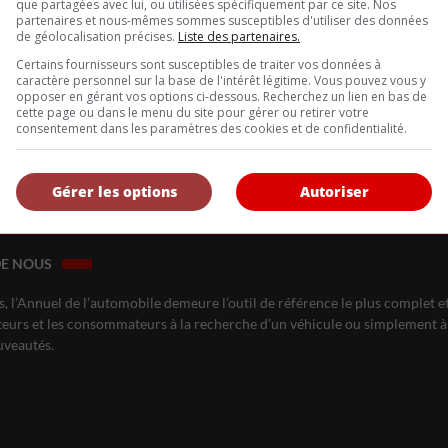
que partagées avec lui, ou utilisées spécifiquement par ce site. Nos
partenaires et nous-mêmes sommes susceptibles d'utiliser des données
de géolocalisation précises.
Liste des partenaires.
Certains fournisseurs sont susceptibles de traiter vos données à
caractère personnel sur la base de l'intérêt légitime. Vous pouvez vous y
investissement de 7 milliards de dollars pour la création d’un compl
opposer en gérant vos options ci-dessous. Recherchez un lien en bas de
constitue le plus important projet industriel privé au Québec.
cette page ou dans le menu du site pour gérer ou retirer votre
consentement dans les paramètres des cookies et de confidentialité.
Inscrivez vous à l'infolettre.
Gérer les options
Autoriser
DE NOUS
, l’Annuel de l’automobile demeure l’outil de référence le plus complet et 
eurs et les consommateurs à la recherche d’un véhicule ou simplement à 
uveautés.