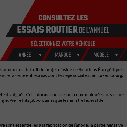
CONSULTEZ LES
ESSAIS ROUTIER
DE L'ANNUEL
SÉLECTIONNEZ VOTRE VÉHICULE
ANNÉE
MARQUE
MODÈLE
 annonce est le fruit du projet d’usine de Solutions Énergétiques
ier à cette entreprise, dont le siège social est au Luxembourg.
ore été divulgués. Ces informations seront communiquées lors d’une
gie, Pierre Fitzgibbon, ainsi que le ministre fédéral de
e sont essentielles à la fabrication de l’anode, la partie négative