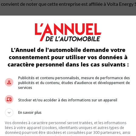
Il convient de noter que cette entreprise est affiliée à Volta Energ
coréen auquel Volta appartient, est devenu propriétaire de l’anci
lars et comprenait le terrain ainsi que l’édifice, situés dans le pa
ique en Asie, François-Philippe Champagne avait rencontré la dire
L'Annuel de l'automobile demande votre
consentement pour utiliser vos données à
caractère personnel dans les cas suivants :
Pierre Fitzgibbon avait évoqué le projet de production de feuilles d
ars, selon des documents financiers émanant des promoteurs. Il sem
Publicités et contenu personnalisés, mesure de performance des
publicités et du contenu, études d’audience et développement de
services
Stocker et/ou accéder à des informations sur un appareil
5, bien que des activités limitées aient perduré jusqu’en 2014. L’Ét
uilles de cuivre destinées au marché des circuits imprimés.
En savoir plus
TERIES ÉLECTRIQUES
Vos données à caractère personnel seront traitées, et les informations
liées à votre appareil (cookies, identifiants uniques et autres types de
’un soutien financier dans le cadre de projets liés à la production d
données) pourront être stockées et consultées par 300 partenaires, ainsi
ollars de la part des gouvernements Legault et Trudeau pour la con