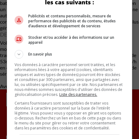
les cas suivants :
batterie CATL de 116 kWh qui peut se recharger de 10 à 80 % en
un peu moins de 30 minutes. Volvo affirme que le EM90 offre une
autonomie de 459 miles (738 km) selon les tests du cycle de
Publicités et contenu personnalisés, mesure de
performance des publicités et du contenu, études
conduite chinois CLTC, qui sont généralement au moins 15 % plus
d’audience et développement de services
généreux que les chiffres du cycle WLTP.
DEUX OU QUATRE ROUES MOTRICES
Stocker et/ou accéder à des informations sur un
appareil
Volvo n’a pas confirmé si l’EM90 sera proposé avec les deux
moteurs électriques de pointe de la 009, qui assurent la
En savoir plus
transmission intégrale et produisent une puissance combinée de
536 ch (400 kW / 544 PS). Avec une accélération de 0 à 100 km/h
Vos données à caractère personnel seront traitées, et les
en 4,5 secondes, le Zeekr 009 pourrait bien être le monospace de
informations liées à votre appareil (cookies, identifiants
série le plus rapide au monde à l’heure actuelle
uniques et autres types de données) pourront être stockées
et consultées par 300 partenaires, ainsi que partagées avec
lui, ou utilisées spécifiquement par ce site. Nos partenaires et
Avec des renseignements de Carscoops.
nous-mêmes sommes susceptibles d'utiliser des données de
géolocalisation précises.
Liste des partenaires.
Certains fournisseurs sont susceptibles de traiter vos
données à caractère personnel sur la base de l'intérêt
légitime. Vous pouvez vous y opposer en gérant vos options
ci-dessous. Recherchez un lien en bas de cette page ou dans
le menu du site pour gérer ou retirer votre consentement
Inscrivez vous à l'infolettre.
dans les paramètres des cookies et de confidentialité.