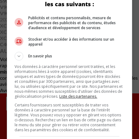
S90 (2022-2025)
: du 8 juin 2021 au 25 janvier 2025
les cas suivants :
V90 (2022)
: produite le 14 octobre 2021
V90 Cross Country (2022-2025)
: du 1er juin 2021 au 10 avril
Publicités et contenu personnalisés, mesure de
2025
performance des publicités et du contenu, études
XC60 (2022-2025)
: du 20 mai 2021 au 11 avril 2025
d’audience et développement de services
XC90 (2023-2025)
: du 20 mai 2022 au 11 avril 2025
XC40 (2021-2025)
: du 8 septembre 2020 au 18 avril 2025
Stocker et/ou accéder à des informations sur un
C40 (2022-2025)
: du 19 octobre 2021 au 15 avril 2025
appareil
AUCUN INCIDENT SIGNALÉ POUR L’INSTANT
En savoir plus
Volvo a précisé qu’
aucun accident, blessure ou décès
n’a été
rapporté en lien avec ce défaut. Le correctif consistera en
une
Vos données à caractère personnel seront traitées, et les
mise à jour logicielle
offerte gratuitement chez les
informations liées à votre appareil (cookies, identifiants
uniques et autres types de données) pourront être stockées
concessionnaires. Les propriétaires commenceront à recevoir des
et consultées par 300 partenaires, ainsi que partagées avec
avis de rappel
à partir du 24 juin
.
lui, ou utilisées spécifiquement par ce site. Nos partenaires et
Avec des renseignements de Carscoops
nous-mêmes sommes susceptibles d'utiliser des données de
géolocalisation précises.
Liste des partenaires.
Certains fournisseurs sont susceptibles de traiter vos
données à caractère personnel sur la base de l'intérêt
légitime. Vous pouvez vous y opposer en gérant vos options
ci-dessous. Recherchez un lien en bas de cette page ou dans
le menu du site pour gérer ou retirer votre consentement
Inscrivez vous à l'infolettre.
dans les paramètres des cookies et de confidentialité.