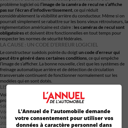
problème logiciel où
l’image de la caméra de recul ne s’affiche
pas sur l’écran d’infodivertissement
, ce qui réduit
considérablement la visibilité arrière du conducteur. Même si on
pourrait simplement se rabattre sur les bons vieux rétroviseurs, la
réglementation américaine est claire :
les caméras de recul sont
obligatoires
et doivent être fonctionnelles en tout temps pour
respecter les normes de sécurité fédérales.
LA CAUSE : UN CODE D’ERREUR LOGICIEL
Le constructeur suédois pointe du doigt
un code d’erreur qui
peut être généré dans certaines conditions
, ce qui empêche
l’image de s’afficher. La bonne nouvelle, c’est que les systèmes de
freinage automatique arrière et de détection de circulation
transversale continuent de fonctionner normalement sur les
modèles qui en sont dotés.
LISTE DES MODÈLES VOLVO CONCERNÉS
Voici les véhicules inclus dans le rappel, selon les périodes de
production :
S60 (2023-2025)
: du 24 juin 2022 au 21 juin 2024
L'Annuel de l'automobile demande
V60 (2023-2025)
: du 12 mai 2022 au 28 juin 2024
V60 Cross Country (2023-2025)
votre consentement pour utiliser vos
: du 16 mai 2022 au 18 avril
2025
données à caractère personnel dans