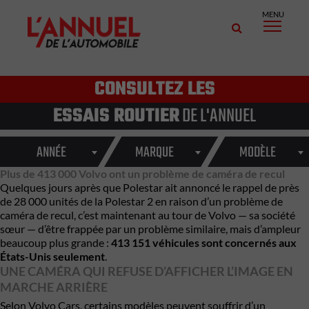
MENU
CONSULTEZ LES
ESSAIS ROUTIER
DE L'ANNUEL
ANNÉE
MARQUE
MODÈLE
Plus de 413 000 Volvo ont un problème de caméra de recul
Quelques jours après que Polestar ait annoncé le rappel de près
de 28 000 unités de la Polestar 2 en raison d’un problème de
caméra de recul, c’est maintenant au tour de Volvo — sa société
sœur — d’être frappée par un problème similaire, mais d’ampleur
beaucoup plus grande :
413 151 véhicules sont concernés aux
États-Unis seulement
.
UNE CAMÉRA QUI REFUSE D’AFFICHER L’IMAGE EN
MARCHE ARRIÈRE
Selon Volvo Cars, certains modèles peuvent souffrir d’un