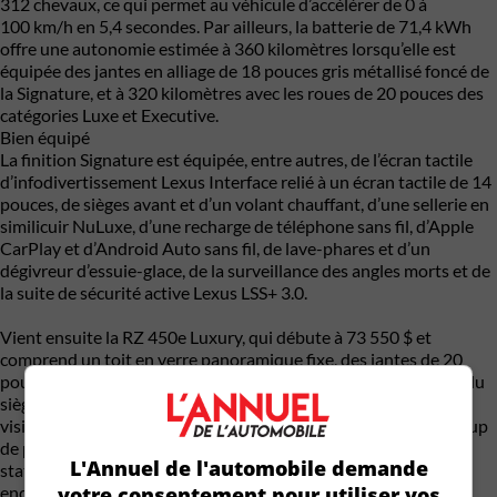
312 chevaux, ce qui permet au véhicule d’accélérer de 0 à
100 km/h en 5,4 secondes. Par ailleurs, la batterie de 71,4 kWh
offre une autonomie estimée à 360 kilomètres lorsqu’elle est
équipée des jantes en alliage de 18 pouces gris métallisé foncé de
la Signature, et à 320 kilomètres avec les roues de 20 pouces des
catégories Luxe et Executive.
Bien équipé
La finition Signature est équipée, entre autres, de l’écran tactile
d’infodivertissement Lexus Interface relié à un écran tactile de 14
pouces, de sièges avant et d’un volant chauffant, d’une sellerie en
similicuir NuLuxe, d’une recharge de téléphone sans fil, d’Apple
CarPlay et d’Android Auto sans fil, de lave-phares et d’un
dégivreur d’essuie-glace, de la surveillance des angles morts et de
la suite de sécurité active Lexus LSS+ 3.0.
Vient ensuite la RZ 450e Luxury, qui débute à 73 550 $ et
comprend un toit en verre panoramique fixe, des jantes de 20
pouces avec finition noire et usinée, une mémoire de position du
siège du conducteur, des sièges avant ventilés, un moniteur de
vision environnante, un hayon électrique avec détecteur de coup
de pied, un chauffage des genoux avant, une aide au
L'Annuel de l'automobile demande
stationnement intuitive avec freinage automatique et plus
votre consentement pour utiliser vos
encore.