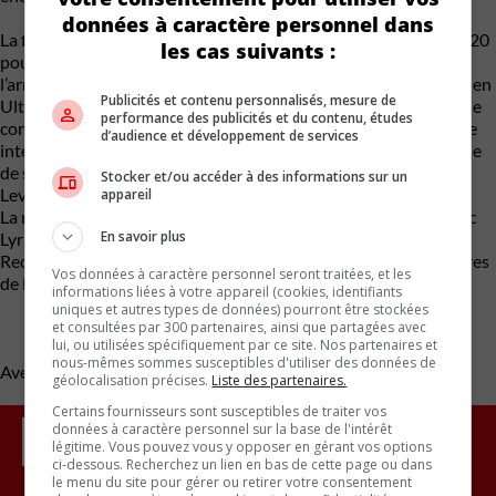
données à caractère personnel dans
La finition Executive débute à 80 950 $ et ajoute des jantes de 20
les cas suivants :
pouces à haute brillance, des vitres acoustiques à l’avant et à
l’arrière, des sièges arrière chauffants, un revêtement de sièges en
Publicités et contenu personnalisés, mesure de
Ultrasuède, un affichage tête haute, un groupe d’instruments de
performance des publicités et du contenu, études
conduite améliorée, une clé numérique Lexus, des feux de route
d’audience et développement de services
intelligents, un système de stationnement avancé et un système
de sonorisation ambiophonique à 13 haut-parleurs Mark
Stocker et/ou accéder à des informations sur un
Levinson de 1 800 watts.
appareil
La nouvelle Lexus RZ 2023 sera en concurrence avec la Cadillac
En savoir plus
Lyriq entièrement électrique, la Tesla Model Y, la Volvo XC40
Recharge et la Mercedes-Benz EQB dans le segment des voitures
Vos données à caractère personnel seront traitées, et les
de luxe.
informations liées à votre appareil (cookies, identifiants
uniques et autres types de données) pourront être stockées
et consultées par 300 partenaires, ainsi que partagées avec
lui, ou utilisées spécifiquement par ce site. Nos partenaires et
nous-mêmes sommes susceptibles d'utiliser des données de
Avec des renseignements de Motor illustrated
géolocalisation précises.
Liste des partenaires.
Certains fournisseurs sont susceptibles de traiter vos
données à caractère personnel sur la base de l'intérêt
légitime. Vous pouvez vous y opposer en gérant vos options
ci-dessous. Recherchez un lien en bas de cette page ou dans
le menu du site pour gérer ou retirer votre consentement