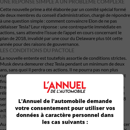
UNE RÉPONSE SIMPLE À UN PROBLÈME COMPLEXE
Cette nouvelle prime a été élaborée par un comité spécial formé
de deux membres du conseil d’administration, chargé de répondre
à une question simple : comment convaincre Elon de ne pas
délaisser Tesla? Leur réponse : une contrepartie immédiate en
actions, sans attendre l’issue de l’appel en cours concernant le
plan de 2018, invalidé par une cour du Delaware plus tôt cette
année pour des raisons de gouvernance.
LES CONDITIONS DU PACTOLE
La nouvelle entente est toutefois assortie de conditions strictes.
Musk devra demeurer chez Tesla pendant un minimum de deux
ans, sans quoi il perdra ces actions. Il ne pourra pas non plus
cumuler cette prime avec celle de 2018 si les tribunaux devaient
finalement rétablir cette dernière. En clair, pas de double
trempette dans la piscine aux milliards. « Si la cour du Delaware
réinstaure entièrement le plan de 2018, cette prime intérimaire
sera annulée ou retournée, ou bien une portion du plan de 2018
L'Annuel de l'automobile demande
sera annulée », peut-on lire dans une lettre adressée aux
votre consentement pour utiliser vos
actionnaires.
données à caractère personnel dans
UNE STRATÉGIE DE POUVOIR
les cas suivants :
Au-delà de la rémunération, Musk chercherait surtout à renforcer
ses droits de vote au sein de Tesla. Dans un message publié sur X