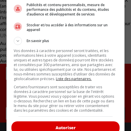
Publicités et contenu personnalisés, mesure de
(anciennement Twitter), l’entreprise a confirmé que cette prime
performance des publicités et du contenu, études
intérimaire est conçue pour augmenter progressivement
d’audience et développement de services
l’influence de Musk dans les décisions stratégiques. Il aurait
affirmé à plusieurs reprises que cela constitue un incitatif clé pour
Stocker et/ou accéder à des informations sur un
continuer à s’impliquer activement dans l’avenir de Tesla.
appareil
UNE COMMUNICATION… TOUJOURS DIFFICILE
En savoir plus
Au moment d’écrire ces lignes, Elon Musk n’a pas réagi
publiquement à cette annonce. Mais connaissant l’homme, on
Vos données à caractère personnel seront traitées, et les
peut s’attendre un peu à n’importe quoi.
informations liées à votre appareil (cookies, identifiants
uniques et autres types de données) pourront être stockées
Avec des renseignements de carscoops
et consultées par 300 partenaires, ainsi que partagées avec
lui, ou utilisées spécifiquement par ce site. Nos partenaires et
nous-mêmes sommes susceptibles d'utiliser des données de
géolocalisation précises.
Liste des partenaires.
Certains fournisseurs sont susceptibles de traiter vos
données à caractère personnel sur la base de l'intérêt
Inscrivez vous à l'infolettre.
légitime. Vous pouvez vous y opposer en gérant vos options
ci-dessous. Recherchez un lien en bas de cette page ou dans
le menu du site pour gérer ou retirer votre consentement
dans les paramètres des cookies et de confidentialité.
Autoriser
LIENS UTILES