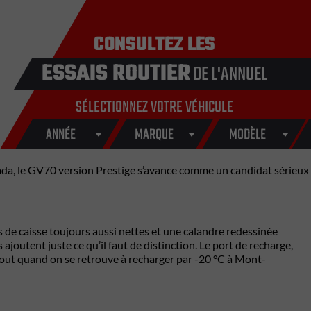
CONSULTEZ LES
ESSAIS ROUTIER
DE L'ANNUEL
SÉLECTIONNEZ VOTRE VÉHICULE
ANNÉE
MARQUE
MODÈLE
Canada, le GV70 version Prestige s’avance comme un candidat sérieux
es de caisse toujours aussi nettes et une calandre redessinée
ajoutent juste ce qu’il faut de distinction. Le port de recharge,
urtout quand on se retrouve à recharger par -20 °C à Mont-