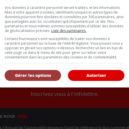
Vos données à caractère personnel seront traitées, et les informations
liées à votre appareil (cookies, identifiants uniques et autres types de
données) pourront être stockées et consultées par 300 partenaires, ainsi
que partagées avec lui, ou utilisées spécifiquement par ce site. Nos
partenaires et nous-mêmes sommes susceptibles d'utiliser des données
de géolocalisation précises.
Liste des partenaires.
Certains fournisseurs sont susceptibles de traiter vos données à
caractère personnel sur la base de l'intérêt légitime. Vous pouvez vous y
opposer en gérant vos options ci-dessous. Recherchez un lien en bas de
cette page ou dans le menu du site pour gérer ou retirer votre
consentement dans les paramètres des cookies et de confidentialité.
Gérer les options
Autoriser
Inscrivez vous à l'infolettre.
DE NOUS
, l’Annuel de l’automobile demeure l’outil de référence le plus complet et 