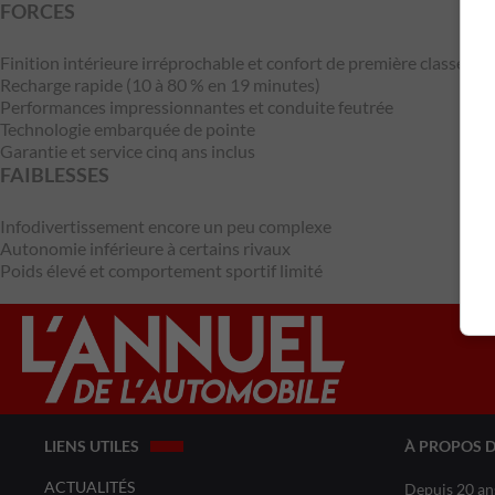
FORCES
Finition intérieure irréprochable et confort de première classe
Recharge rapide (10 à 80 % en 19 minutes)
Performances impressionnantes et conduite feutrée
Technologie embarquée de pointe
Garantie et service cinq ans inclus
FAIBLESSES
Infodivertissement encore un peu complexe
Autonomie inférieure à certains rivaux
Poids élevé et comportement sportif limité
LIENS UTILES
À PROPOS 
ACTUALITÉS
Depuis 20 ans