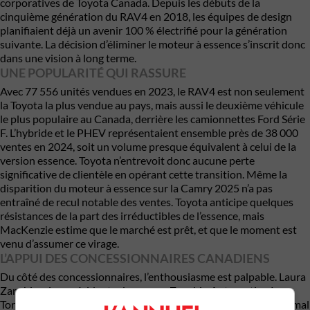
corporatives de Toyota Canada. Depuis les débuts de la
cinquième génération du RAV4 en 2018, les équipes de design
planifiaient déjà un avenir 100 % électrifié pour la génération
suivante. La décision d’éliminer le moteur à essence s’inscrit donc
dans une vision à long terme.
UNE POPULARITÉ QUI RASSURE
Avec 77 556 unités vendues en 2023, le RAV4 est non seulement
la Toyota la plus vendue au pays, mais aussi le deuxième véhicule
le plus populaire au Canada, derrière les camionnettes Ford Série
F. L’hybride et le PHEV représentaient ensemble près de 38 000
ventes en 2024, soit un volume presque équivalent à celui de la
version essence. Toyota n’entrevoit donc aucune perte
significative de clientèle en opérant cette transition. Même la
disparition du moteur à essence sur la Camry 2025 n’a pas
entraîné de recul notable des ventes. Toyota anticipe quelques
résistances de la part des irréductibles de l’essence, mais
MacKenzie estime que le marché est prêt, et que le moment est
venu d’assumer ce virage.
L’APPUI DES CONCESSIONNAIRES CANADIENS
Du côté des concessionnaires, l’enthousiasme est palpable. Laura
Zanchin, vice-présidente du groupe Zanchin Automotive à
Toronto, affirme que ses deux concessions Toyota n’ont aucun mal