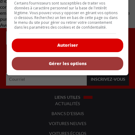
d’ici la fin de la décennie, au minimum. Le constructeur entend
Certains fournisseurs sont susceptibles de traiter vos
continuer de répondre à la demande tout en réduisant son
données à caractère personnel sur la base de l'intérêt
empreinte carbone, sans passer nécessairement par l’électrique
légitime. Vous pouvez vous y opposer en gérant vos options
ci-dessous. Recherchez un lien en bas de cette page ou dans
pur à court terme.
le menu du site pour gérer ou retirer votre consentement
Avec des renseignements d’Automotive News Canada
dans les paramètres des cookies et de confidentialité.
Autoriser
Inscrivez vous à l'infolettre.
Gérer les options
LIENS UTILES
ACTUALITÉS
BANCS D'ESSAIS
VOITURES NEUVES
VOITURES ÉCOLOS