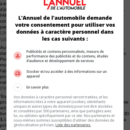
à écouler leurs RAV4 hybrides — bien au contraire. Les listes
d’attente sont longues et la demande dépasse largement l’offre.
Même son de cloche chez Ted Lancaster du groupe 401, qui
L'Annuel de l'automobile demande
considère l’équilibre autonomie-performance-économie offert
votre consentement pour utiliser vos
par les hybrides comme idéal pour le consommateur canadien.
données à caractère personnel dans
UNE PRODUCTION LOCALE QUI AJOUTE DE LA
les cas suivants :
VALEUR
Autre atout majeur : le RAV4 est construit ici même au Canada,
Publicités et contenu personnalisés, mesure de
dans les usines Toyota de Cambridge et Woodstock, en Ontario.
performance des publicités et du contenu, études
Pour accueillir le modèle 2026, ces installations seront
d’audience et développement de services
modernisées dès la seconde moitié de 2025, notamment par
l’ajout de chaînes d’assemblage pour les blocs-batteries. Une
Stocker et/ou accéder à des informations sur un
production locale qui rassure et qui nourrit une certaine fierté
appareil
nationale auprès des acheteurs.
En savoir plus
PRIX ET AVENIR DE LA GAMME ÉLECTRIFIÉE
Toyota reste discret sur la tarification du modèle 2026, mais
Vos données à caractère personnel seront traitées, et les
promet de maintenir un prix de base similaire à celui de la gamme
informations liées à votre appareil (cookies, identifiants
uniques et autres types de données) pourront être stockées
actuelle. En 2025, un RAV4 essence débute à 38 680 $, frais de
et consultées par 300 partenaires, ainsi que partagées avec
livraison inclus, tandis que le modèle hybride commence à 41 630
lui, ou utilisées spécifiquement par ce site. Nos partenaires et
$. Le RAV4 ne sera pas le seul à suivre cette voie. Toyota Canada
nous-mêmes sommes susceptibles d'utiliser des données de
prévoit que la grande majorité de ses modèles seront hybrides
géolocalisation précises.
Liste des partenaires.