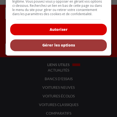
légitime. Vous pouvez vous y opposer en gérant vos options
ci-dessous. Recherchez un lien en bas de cette page ou dans
le menu du site pour gérer ou retirer votre consentement
dans les paramètres des cookies et de confidentialité.
Autoriser
Inscrivez vous à l'infolettre.
Gérer les options
LIENS UTILES
ACTUALITÉS
BANCS D'ESSAIS
VOITURES NEUVES
VOITURES ÉCOLOS
VOITURES CLASSIQUES
COMPARATIFS