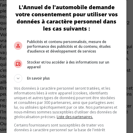
l’amplitude de régime nécessaire pour qu’on en profite
L'Annuel de l'automobile demande
pleinement. Sous le capot se trouve un 4 cylindres turbo de 1,5
votre consentement pour utiliser vos
litres qui s’essouffle un peu trop vite à notre goût. Il produit
données à caractère personnel dans
quand même une puissance de 200 chevaux et un couple de 192
les cas suivants :
livres-pied, mais on est loin des sensations de conduite d’une
Volkswagen GTI ou même d’une Mini Cooper S, où le turbo est
vraiment mieux exploité.
Publicités et contenu personnalisés, mesure de
Évidemment, on pourrait aussi comparer l’Integra à la Civic SI, qui
performance des publicités et du contenu, études
d’audience et développement de services
va plaire davantage aux amateurs de performance dans un petit
format. L’Integra respecte un peu plus la ligne directrice d’Acura,
Stocker et/ou accéder à des informations sur un
qui est aussi d’offrir du confort et un certain prestige, même si
appareil
c’est assez superficiel comme formule. Car l’expérience à bord est
identique à celle qu’on trouve chez Honda, chez Mazda ou
En savoir plus
ailleurs, à prix moindre.
Bref, on sent qu’Acura s’adresse ici à une clientèle déjà conquise et
Vos données à caractère personnel seront traitées, et les
informations liées à votre appareil (cookies, identifiants
peut-être un peu nostalgique, mais qui a vieilli et dont les besoins
uniques et autres types de données) pourront être stockées
ne sont plus les mêmes qu’en 1994.
et consultées par 300 partenaires, ainsi que partagées avec
Honnêtement, on aurait pu attendre un an ou deux et ressusciter
lui, ou utilisées spécifiquement par ce site. Nos partenaires et
l’Integra sous la forme d’une petite berline ou même d’un coupé
nous-mêmes sommes susceptibles d'utiliser des données de
géolocalisation précises.
Liste des partenaires.
tout électrique, et l’effet aurait été pas mal meilleur…
Ou alors, peut-être qu’on aurait pu l’appeler CSX, tout
Certains fournisseurs sont susceptibles de traiter vos
simplement…
données à caractère personnel sur la base de l'intérêt