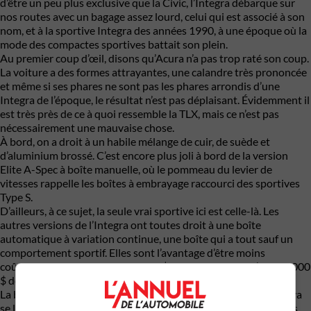
d’être un peu plus exclusive que la Civic, l’Integra débarque sur
nos routes avec un bagage assez lourd, celui qui est associé à son
nom, et à la sportive Integra des années 1990, à une époque où la
mode des compactes sportives battait son plein.
Au premier coup d’œil, disons qu’Acura n’a pas trop raté son coup.
La voiture a des formes attrayantes, une calandre très prononcée
et même si ses phares ne sont pas les phares arrondis d’une
Integra de l’époque, le résultat n’est pas déplaisant. Évidemment il
est très près de ce à quoi ressemble la TLX, mais ce n’est pas
nécessairement une mauvaise chose.
À bord, on a droit à un habile mélange de cuir, de suède et
d’aluminium brossé. C’est encore plus joli à bord de la version
Elite A-Spec à boîte manuelle, où le pommeau du levier de
vitesses rappelle les boîtes à embrayage raccourci des sportives
Type S.
D’ailleurs, à ce sujet, la seule vrai sportive ici est celle-là. Les
autres versions de l’Integra ont toutes droit à une boîte
automatique à variation continue, une boîte qui a tout sauf un
comportement sportif. Elles sont l’avantage d’être moins
coûteuses, aussi : ça part à 36 000 $ et ça grimpe jusqu’aux 45 000
$ de la A-Spec, manuelle ou automatique.
La boîte manuelle est assez agréable à manipuler, même si, on va
se le dire, la cylindrée turbo qu’elle commande n’a peut-être pas